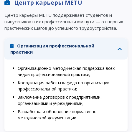
Центр карьеры METU
ИНТЕРЕСНОЕ
Центр карьеры METU поддерживает студентов и
выпускников в их профессиональном пути — от первых
Напутствие
практических шагов до успешного трудоустройства.
Международная программа АССА
Проживание и общежития
Организация профессиональной
практики
Кампус-тур
International studying
Организационно-методическая поддержка всех
METU Courses
видов профессиональной практики;
Координация работы кафедр по организации
профессиональной практики;
ОБРАЗОВАТЕЛЬНЫЕ ПРОГРАММЫ
Заключение договоров с предприятиями,
Колледж
организациями и учреждениями;
Разработка и обновление нормативно-
Бакалавриат
методической документации.
Магистратура