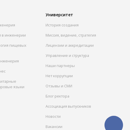
Университет
женерия
История создания
и в инженерии
Миссия, видение, стратегия
логия пищевых
Лицензии и аккредитации
Управление и структура
инженерия
Наши партнеры
нес
Нет коррупции
нитарные
Отзывы и СМИ
ировые языки
Блог ректора
Ассоциация выпускников
Новости
Вакансии