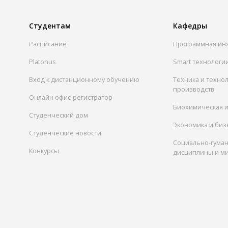
Студентам
Кафедры
Расписание
Программная ин
Platonus
Smart технологи
Вход к дистанционному обучению
Техника и техно
производств
Онлайн офис-регистратор
Биохимическая 
Студенческий дом
Экономика и биз
Студенческие новости
Социально-гума
Конкурсы
дисциплины и м