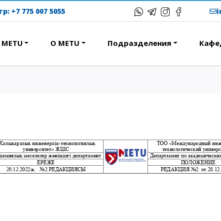
тр:
+7 775 007 5055
в METU
О METU
Подразделения
Кафе
ЕРЕСНОЕ
ОБРАЗОВАТЕЛЬНЫЕ
ПРОГРАММЫ
ствие
Колледж
народная программа АССА
Бакалавриат
вание и общежития
Магистратура
с-тур
Докторантура
ational studying
Второе высшее
Courses
Очное с применением
дистанционных технологий