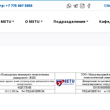
тр:
+7 775 007 5055
в METU
О METU
Подразделения
Кафе
ЕРЕСНОЕ
ОБРАЗОВАТЕЛЬНЫЕ
ПРОГРАММЫ
ствие
Колледж
народная программа АССА
Бакалавриат
вание и общежития
Магистратура
с-тур
Докторантура
ational studying
Второе высшее
Courses
Очное с применением
дистанционных технологий