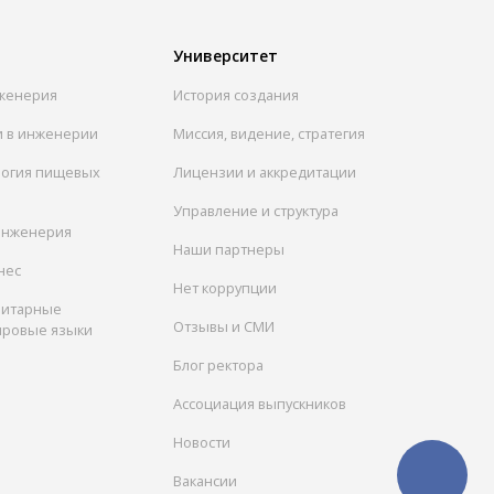
Университет
женерия
История создания
и в инженерии
Миссия, видение, стратегия
логия пищевых
Лицензии и аккредитации
Управление и структура
инженерия
Наши партнеры
нес
Нет коррупции
нитарные
Отзывы и СМИ
ировые языки
Блог ректора
Ассоциация выпускников
Новости
Вакансии