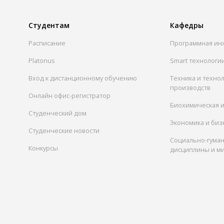
Студентам
Кафедры
Расписание
Программная ин
Platonus
Smart технологи
Вход к дистанционному обучению
Техника и техно
производств
Онлайн офис-регистратор
Биохимическая 
Студенческий дом
Экономика и биз
Студенческие новости
Социально-гума
Конкурсы
дисциплины и м