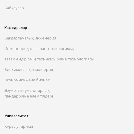
Байқаулар
Кафедралар
Бағдарламалық инженерия
Инженериядағы smart технологиялар
Тағам өндірісінің техникасы және технологиясы
Биохимиялық инженерия
Экономика және бизнес
Әлеуметтік-гуманитарлық
пәндер және әлем тілдері
Университет
Құрылу тарихы