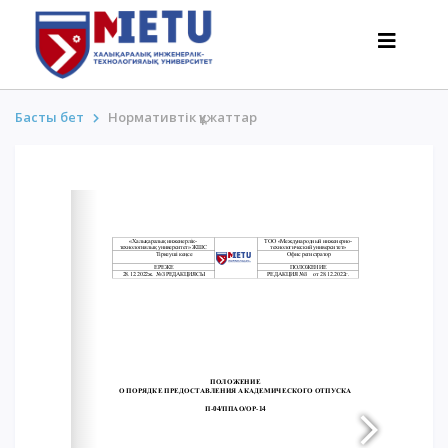
Басты бет
Нормативтік құжаттар
ТАЛАПКЕРЛЕР
Оқуға түсу сценарийлері-2026
Барлығы қабылдау туралы
Гранттар
АнтиОлимпиада
Оқу ақысы
Жеңілдіктер
50 баллдан төмен / ҰБТ-сыз
ҚЫЗЫҚТЫ