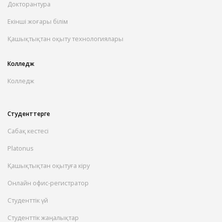
Докторантура
Екінші жоғары білім
Қашықтықтан оқыту технологиялары
Колледж
Колледж
Студенттерге
Сабақ кестесі
Platonus
Қашықтықтан оқытуға кіру
Онлайн офис-регистратор
Студенттік үй
Студенттік жаңалықтар