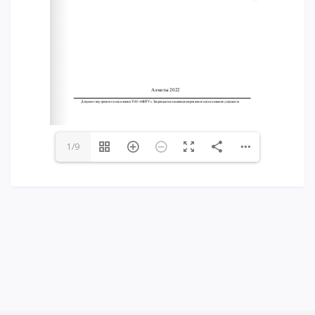
Үндеу сөздері
АССА халықаралық бағдарламасы
Жатақхана және тұрғылықты мекен
Кампусқа саяхат
International studying
METU Courses
1/9
БІЛІМ БЕРУ БАҒДАРЛАМАЛАРЫ
Колледж
Бакалавриат
Магистратура
Докторантура
Екінші жоғары білім
Қашықтықтан оқыту технологиялары