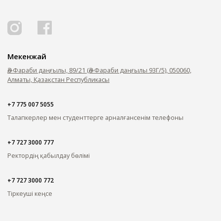
ОҚУ АҚЫСЫН ТӨЛЕУ
Мекенжай
Әл-Фараби даңғылы, 89/21 (Әл-Фараби даңғылы 93Г/5), 050060,
Алматы, Қазақстан Республикасы
+7 775 007 5055
Талапкерлер мен студенттерге арналған
сенім телефоны
+7 727 3000 777
Ректордің қабылдау бөлімі
+7 727 3000 772
Тіркеуші кеңсе