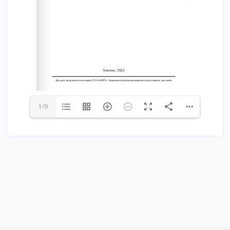
Напутствие
Международная программа АССА
Проживание и общежития
Кампус-тур
International studying
METU Courses
1/9
ОБРАЗОВАТЕЛЬНЫЕ ПРОГРАММЫ
Колледж
Бакалавриат
Магистратура
Докторантура
Второе высшее
Очное с применением дистанционных технологий