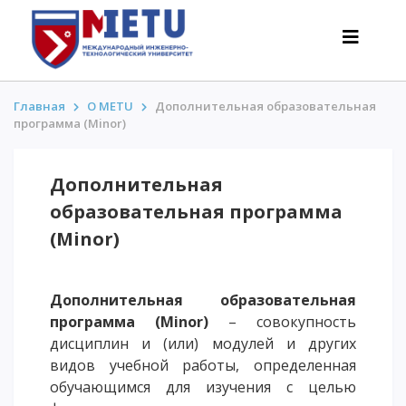
Главная
О METU
Дополнительная образовательная
программа (Minor)
АБИТУРИЕНТАМ
Дополнительная
Сценарии поступления-2026
образовательная программа
Все о поступлении
(Minor)
Гранты
АнтиОлимпиада
Стоимость обучения
Дополнительная образовательная
Скидки и льготы
программа (
Minor
)
– совокупность
дисциплин и (или) модулей и других
Меньше 50 баллов/Без ЕНТ
видов учебной работы, определенная
обучающимся для изучения с целью
ИНТЕРЕСНОЕ