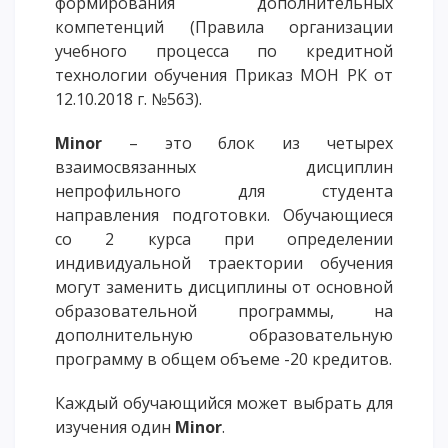
формирования дополнительных
компетенций (Правила организации
Напутствие
учебного процесса по кредитной
Международная программа АССА
технологии обучения Приказ МОН РК от
Проживание и общежития
12.10.2018 г. №563).
Кампус-тур
Minor
– это блок из четырех
International studying
взаимосвязанных дисциплин
METU Courses
непрофильного для студента
направления подготовки. Обучающиеся
ОБРАЗОВАТЕЛЬНЫЕ ПРОГРАММЫ
со 2 курса при определении
индивидуальной траектории обучения
Колледж
могут заменить дисциплины от основной
Бакалавриат
образовательной программы, на
Магистратура
дополнительную образовательную
Докторантура
программу в общем объеме -20 кредитов.
Второе высшее
Каждый обучающийся может выбрать для
Очное с применением дистанционных технологий
изучения один
Minor
.