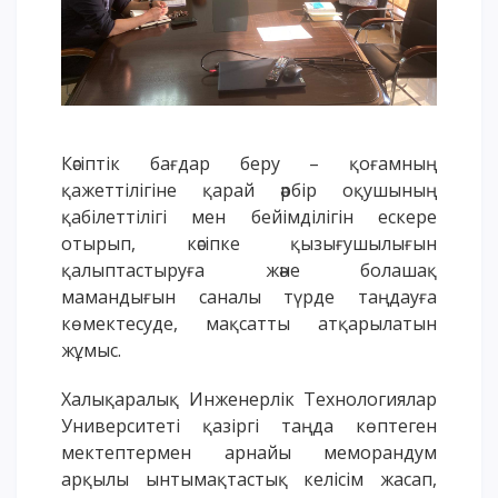
Үндеу сөздері
АССА халықаралық бағдарламасы
Жатақхана және тұрғылықты мекен
Кампусқа саяхат
International studying
Кәсіптік бағдар беру – қоғамның
қажеттілігіне қарай әрбір оқушының
METU Courses
қабілеттілігі мен бейімділігін ескере
отырып, кәсіпке қызығушылығын
БІЛІМ БЕРУ БАҒДАРЛАМАЛАРЫ
қалыптастыруға және болашақ
мамандығын саналы түрде таңдауға
Колледж
көмектесуде, мақсатты атқарылатын
Бакалавриат
жұмыс.
Магистратура
Докторантура
Халықаралық Инженерлік Технологиялар
Университеті қазіргі таңда көптеген
Екінші жоғары білім
мектептермен арнайы меморандум
Қашықтықтан оқыту технологиялары
арқылы ынтымақтастық келісім жасап,