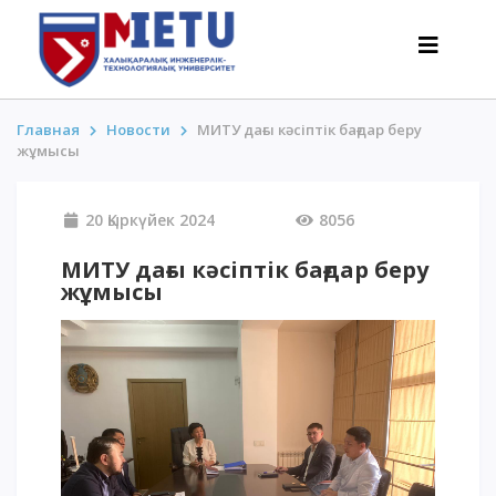
Главная
Новости
МИТУ дағы кәсіптік бағдар беру
жұмысы
ТАЛАПКЕРЛЕР
20 Қыркүйек 2024
8056
Оқуға түсу сценарийлері-2026
Барлығы қабылдау туралы
МИТУ дағы кәсіптік бағдар беру
жұмысы
Гранттар
АнтиОлимпиада
Оқу ақысы
Жеңілдіктер
50 баллдан төмен / ҰБТ-сыз
ҚЫЗЫҚТЫ