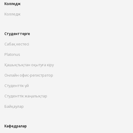
Колледж
Колледж
Студенттерге
Сабақ кестесі
Platonus
Қашықтықтан оқытуға кіру
Онлайн офис-регистратор
Студенттік үй
Студенттік жаңалықтар
Байқаулар
Кафедралар