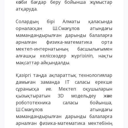
кәсіби бағдар беру бойынша жұмыстар
ОҚУ АҚЫСЫН ТӨЛЕУ
атқаруда.
Солардың бірі Алматы қаласында
орналасқан Ш.Смағұлов атындағы
мамандандырылған дарынды балаларға
арналған физика-математика орта
мектеп-интернатының басшылығымен
алғашқы келіссөздер жүргізіліп, нақты
мақсаттар айқындалды.
Қазіргі таңда ақпараттық технологиялар
дамыған заманда ІТ саласы ерекше
сұранысқа ие. Мектеп оқушыларын
қызықтыратын 3D модельдеу және
робототехника саласы бойынша,
Ш.Смағұлов атындағы
мамандандырылған дарынды балаларға
арналған физика-математика мектебінің