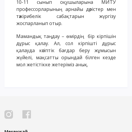
10-11 сынып оқушыларына МИТУ
профессорларының арнайы дәрістер мен
тәжірибелік сабақтарын жүргізу
жоспарланып отыр.
Мамандық таңдау – өмірдің бір кірпішін
дұрыс қалау. Ал, сол кірпішті дұрыс
қалауда кәсіптік бағдар беру жұмысын
жүйелі, мақсатты орындай білген кезде
мол жетістікке жетеріміз анық.
Мекенжай