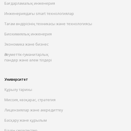
Бағдарламалық инженерия
Инженериядағы smart технологиялар
Тағам өндірісінің техникасы және технологиясы
Биохимиялық инженерия
Экономика және бизнес
Әлеуметтік-гуманитарлық
пәндер және әлем тілдері
Университет
Құрылу тарихы
Миссия, көзқарас, стратегия
Лицензиялар және аккредиттеу
Басқару және құрылым
Біздің серіктестер