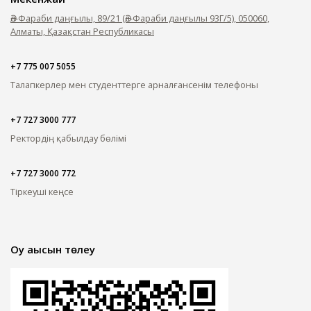
Әл-Фараби даңғылы, 89/21 (Әл-Фараби даңғылы 93Г/5), 050060,
Алматы, Қазақстан Республикасы
+7 775 007 5055
Талапкерлер мен студенттерге арналған
сенім телефоны
+7 727 3000 777
Ректордің қабылдау бөлімі
+7 727 3000 772
Тіркеуші кеңсе
Оқу ақысын төлеу