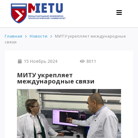
Главная
Новости
МИТУ укрепляет международные
связи
АБИТУРИЕНТАМ
15 Ноябрь 2024
8011
Сценарии поступления-2026
Все о поступлении
МИТУ укрепляет
международные связи
Гранты
АнтиОлимпиада
Стоимость обучения
Скидки и льготы
Меньше 50 баллов/Без ЕНТ
ИНТЕРЕСНОЕ