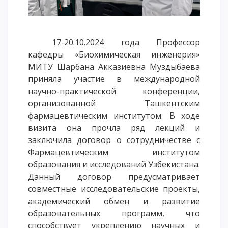
Напутствие
Международная программа АССА
17-20.10.2024 года Профессор
Проживание и общежития
кафедры «Биохимическая инженерия»
Кампус-тур
МИТУ Шарбана Акказиевна Муздыбаева
International studying
приняла участие в международной
METU Courses
научно-практической конференции,
организованной Ташкентским
фармацевтическим институтом. В ходе
ОБРАЗОВАТЕЛЬНЫЕ ПРОГРАММЫ
визита она прочла ряд лекций и
Колледж
заключила договор о сотрудничестве с
Фармацевтическим институтом
Бакалавриат
образования и исследований Узбекистана.
Магистратура
Данный договор предусматривает
Докторантура
совместные исследовательские проекты,
Второе высшее
академический обмен и развитие
Очное с применением дистанционных технологий
образовательных программ, что
способствует укреплению научных и