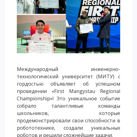
Напутствие
Международная программа АССА
Проживание и общежития
Кампус-тур
International studying
METU Courses
Международный инженерно-
ОБРАЗОВАТЕЛЬНЫЕ ПРОГРАММЫ
технологический университет (МИТУ) с
Колледж
гордостью объявляет об успешном
проведении «First Mangystau Regional
Бакалавриат
Championship»! Это уникальное событие
Магистратура
собрало талантливые команды
Докторантура
школьников, которые
Второе высшее
продемонстрировали свои способности в
Очное с применением дистанционных технологий
робототехнике, создали уникальных
роботов и решили сложнейшие задачи.