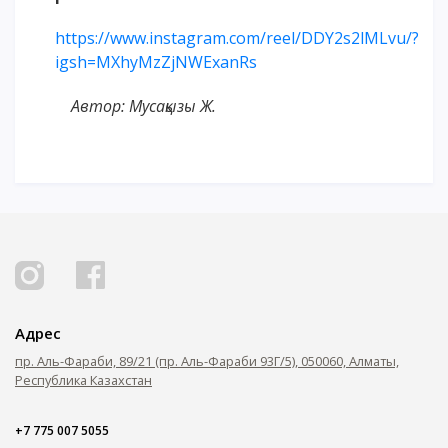
https://www.instagram.
com/reel/DDY2s2lMLvu/?
igsh=MXhyMzZjNWExanRs
Автор: Мусақызы Ж.
Адрес
пр. Аль-Фараби, 89/21 (пр. Аль-Фараби 93Г/5), 050060, Алматы,
Республика Казахстан
+7 775 007 5055