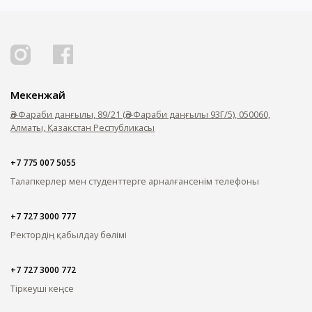
Мекенжай
Әл-Фараби даңғылы, 89/21 (Әл-Фараби даңғылы 93Г/5), 050060,
Алматы, Қазақстан Республикасы
+7 775 007 5055
Талапкерлер мен студенттерге арналған
сенім телефоны
+7 727 3000 777
Ректордің қабылдау бөлімі
+7 727 3000 772
Тіркеуші кеңсе