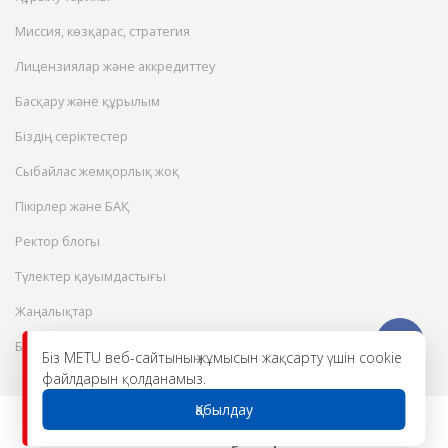
Миссия, көзқарас, стратегия
Лицензиялар және аккредиттеу
Басқару және құрылым
Біздің серіктестер
Сыбайлас жемқорлық жоқ
Пікірлер және БАҚ
Ректор блогы
Түлектер қауымдастығы
Жаңалықтар
Бос жұмыс орындары
Біз METU веб-сайтының жұмысын жақсарту үшін cookie
файлдарын қолданамыз.
Қабылдау
© 2026 Халықаралық инженерлік-
технологиялық университет