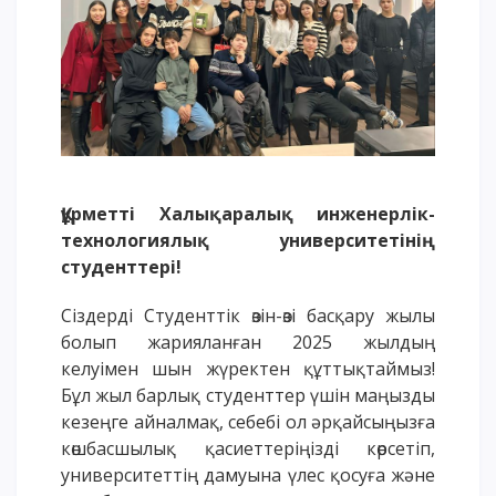
Үндеу сөздері
АССА халықаралық бағдарламасы
Жатақхана және тұрғылықты мекен
Кампусқа саяхат
International studying
METU Courses
Құрметті Халықаралық инженерлік-
технологиялық университетінің
БІЛІМ БЕРУ БАҒДАРЛАМАЛАРЫ
студенттері!
Колледж
Сіздерді Студенттік өзін-өзі басқару жылы
Бакалавриат
болып жарияланған 2025 жылдың
Магистратура
келуімен шын жүректен құттықтаймыз!
Бұл жыл барлық студенттер үшін маңызды
Докторантура
кезеңге айналмақ, себебі ол әрқайсыңызға
Екінші жоғары білім
көшбасшылық қасиеттеріңізді көрсетіп,
Қашықтықтан оқыту технологиялары
университеттің дамуына үлес қосуға және