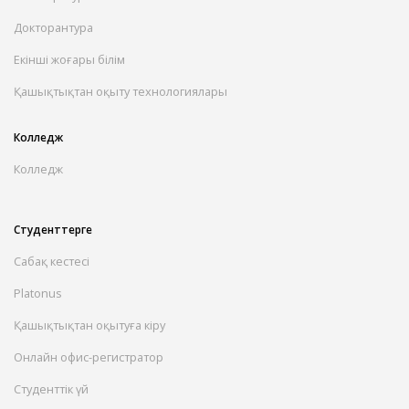
Докторантура
Екінші жоғары білім
Қашықтықтан оқыту технологиялары
Колледж
Колледж
Студенттерге
Сабақ кестесі
Platonus
Қашықтықтан оқытуға кіру
Онлайн офис-регистратор
Студенттік үй