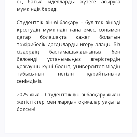
ең батыл идеяларды жүзеге асыруға
ОҚУ АҚЫСЫН ТӨЛЕУ
мүмкіндік береді.
Студенттік өзін-өзі басқару – бұл тек өзіңізді
көрсетудің мүмкіндігі ғана емес, сонымен
қатар болашақта қажет болатын
тәжірибелік дағдыларды игеру алаңы. Біз
сіздердің бастамашылдығыңыз бен
белсенді ұстанымыңыз өзгерістердің
қозғаушы күші болып, университетіміздің
табысының негізін құрайтынына
сенімдіміз.
2025 жыл – Студенттік өзін-өзі басқару жылы
жетістіктер мен жарқын оқиғалар уақыты
болсын!