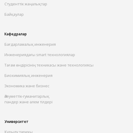
Студенттік жаңалықтар
Байқаулар
Кафедралар
Бағдарламалық инженерия
Инженериядағы smart технологиялар
Тағам өндірісінің техникасы және технологиясы
Биохимиялық инженерия
Экономика және бизнес
Әлеуметтік-гуманитарлық
пәндер және әлем тілдері
Университет
Құрылу тарихы