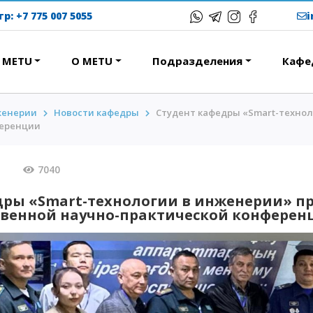
тр:
+7 775 007 5055
в METU
О METU
Подразделения
Кафе
женерии
Новости кафедры
Студент кафедры «Smart-технол
ЕРЕСНОЕ
ОБРАЗОВАТЕЛЬНЫЕ
ференции
ПРОГРАММЫ
ствие
Колледж
025
7040
народная программа АССА
Бакалавриат
вание и общежития
дры «Smart-технологии в инженерии» пр
Магистратура
венной научно-практической конферен
с-тур
Докторантура
ational studying
Второе высшее
Courses
Очное с применением
дистанционных технологий