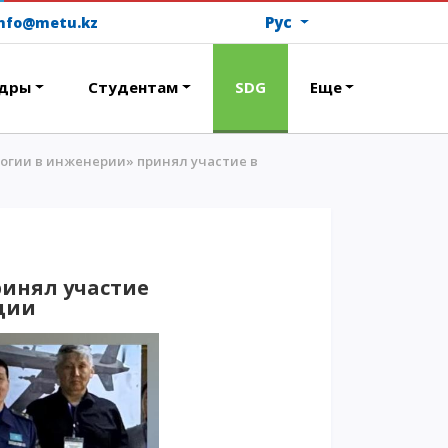
Рус
info@metu.kz
дры
Студентам
SDG
Еще
огии в инженерии» принял участие в
ОПЛАТИТЬ ОБУЧЕНИЕ
инял участие
ции