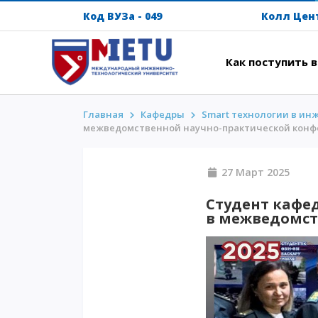
Код ВУЗа - 049
Колл Цен
Как поступить 
Главная
Кафедры
Smart технологии в ин
АБИТУРИЕНТАМ
ИНТ
межведомственной научно-практической кон
Сценарии поступления-2026
Напут
27 Март 2
Все о поступлении
Между
Гранты
Прожи
Студент кафе
в межведомст
АнтиОлимпиада
Кампу
Стоимость обучения
Intern
Скидки и льготы
METU 
Меньше 50 баллов/Без ЕНТ