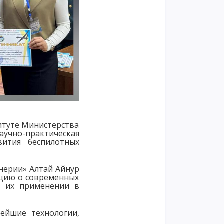
итуте Министерства
чно-практическая
ития беспилотных
енерии» Алтай Айнур
ацию о современных
б их применении в
ейшие технологии,