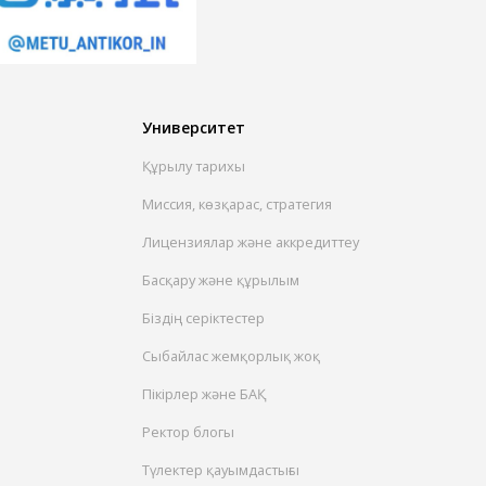
Университет
Құрылу тарихы
Миссия, көзқарас, стратегия
Лицензиялар және аккредиттеу
Басқару және құрылым
Біздің серіктестер
Сыбайлас жемқорлық жоқ
Пікірлер және БАҚ
Ректор блогы
Түлектер қауымдастығы