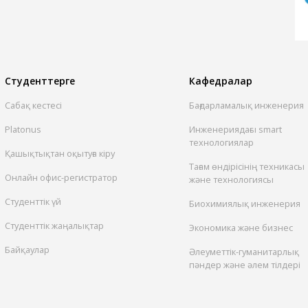
Студенттерге
Кафедралар
Сабақ кестесі
Бағдарламалық инженерия
Platonus
Инженериядағы smart
технологиялар
Қашықтықтан оқытуға кіру
Тағам өндірісінің техникасы
Онлайн офис-регистратор
және технологиясы
Студенттік үй
Биохимиялық инженерия
Студенттік жаңалықтар
Экономика және бизнес
Байқаулар
Әлеуметтік-гуманитарлық
пәндер және әлем тілдері