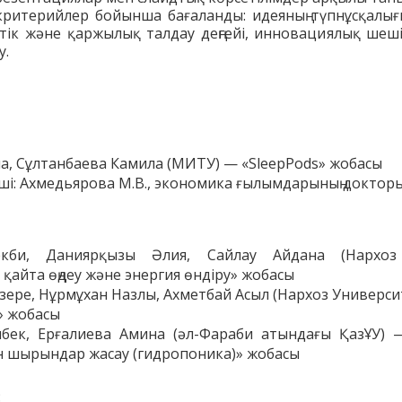
критерийлер бойынша бағаланды: идеяның түпнұсқалығы
нгтік және қаржылық талдау деңгейі, инновациялық ш
у.
а, Сұлтанбаева Камила (МИТУ) — «SleepPods» жобасы
і: Ахмедьярова М.В., экономика ғылымдарының докторы
екби, Даниярқызы Әлия, Сайлау Айдана (Нархоз
қайта өңдеу және энергия өндіру» жобасы
ере, Нұрмұхан Назлы, Ахметбай Асыл (Нархоз Универси
» жобасы
лбек, Ерғалиева Амина (әл-Фараби атындағы ҚазҰУ) 
 шырындар жасау (гидропоника)» жобасы
: