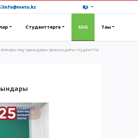
Қаз
info@metu.kz
лар
Студенттерге
SDG
Тағы
ы жоғары оқу орындары арасындағы студенттік
ОҚУ АҚЫСЫН ТӨЛЕУ
орындары