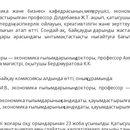
ика
және
бизнес
»
кафедрасының
меңгерушісі
,
эконо
астырылған
профессор
Ділдебаева
Ж
.
Т
.
ашып
,
қатысушы
тердің
кәсіпкерлік
ойлауын
,
креативтілігін
және
зерттеу
лығын
атап
өтті
.
Сондай
-
ақ
,
байқаудың
дарынды
жаст
дары
арасындағы
ынтымақтастықты
нығайтуға
бағы
оры — экономика ғылымдарының докторы, профессор Ах
магистрі, оқытушы Бердімуратова К.К.
айқау комиссиясы алдында өтті, оның құрамында:
М.В., экономика ғылымдарының докторы, профессор —
, экономика ғылымдарының кандидаты, қауымдастырылғ
., экономика ғылымдарының кандидаты, қауымдастырыл
рлі жоғары оқу орындарынан 23 жоба ұсынылды. Қатысу
езентациялар мен слайдтық көрсетілімдер арқылы тан