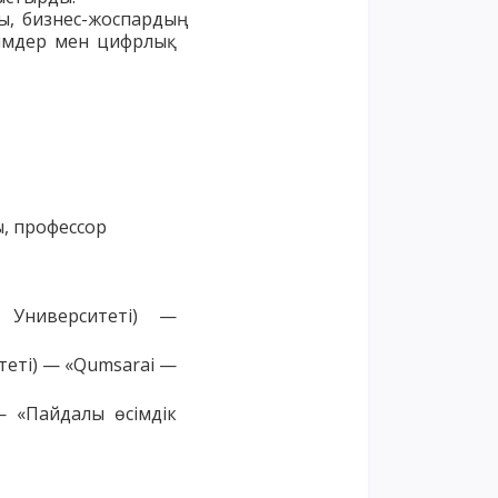
, бизнес-жоспардың
ешімдер мен цифрлық
, профессор
 Университеті) —
теті) — «Qumsarai —
— «Пайдалы өсімдік