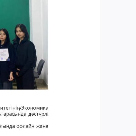
тетінің
«
Экономика
ы
арасында
дәстүрлі
алында
офлайн
және