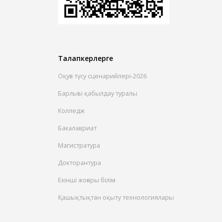
Талапкерлерге
Оқуға түсу сценарийлері-2026
Барлығы қабылдау туралы
Колледж
Бакалавриат
Магистратура
Докторантура
Екінші жоғары білім
Қашықтықтан оқыту технологиялары