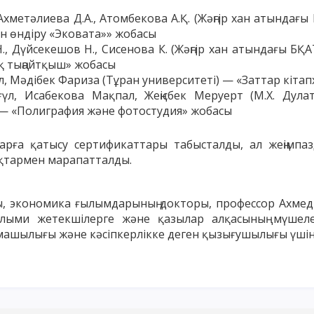
Ахметәлиева Д.А., Атомбекова А.Қ. (Жәңгір хан атындағ
 өндіру «Эковата»» жобасы
., Дүйсекешов Н., Сисенова К. (Жәңгір хан атындағы Б
қ тыңайтқыш» жобасы
л, Мәдібек Фариза (Тұран университеті) — «Заттар кіта
ғүл, Исабекова Мақпал, Жеңісбек Меруерт (М.Х. Дул
 — «Полиграфия және фотостудия» жобасы
арға қатысу сертификаттары табысталды, ал жеңімпа
ықтармен марапатталды.
, экономика ғылымдарының докторы, профессор Ахмед
лыми жетекшілерге және қазылар алқасының мүшелері
рмашылығы және кәсіпкерлікке деген қызығушылығы үшін а