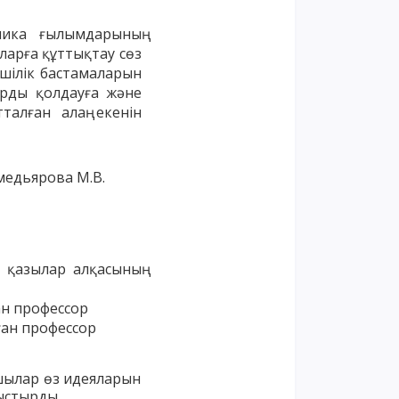
мика
ғылымдарының
ларға
құттықтау
сөз
шілік
бастамаларын
арды
қолдауға
және
тталған
алаң
екенін
медьярова М.В.
 қазылар алқасының
ан профессор
ған профессор
шылар өз идеяларын
ыстырды.