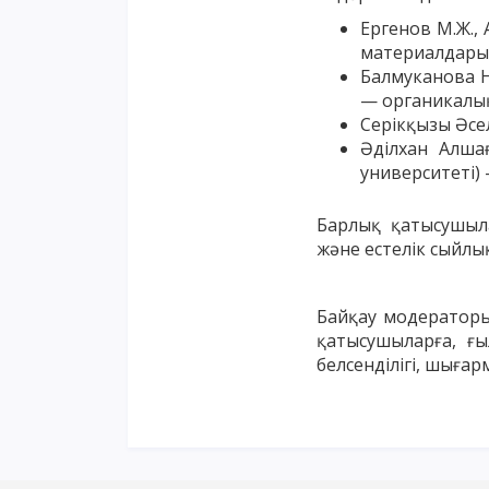
Ергенов М.Ж., 
материалдарын
Балмуканова Н
— органикалы
Серікқызы Әсе
Әділхан Алша
университеті)
Барлық қатысушыл
және естелік сыйл
Байқау модераторы
қатысушыларға, ғы
белсенділігі, шыға