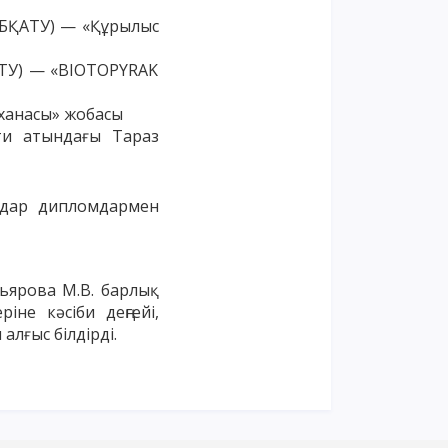
ы БҚАТУ) — «Құрылыс
ҚАТУ) — «BIOTOPYRAK
пханасы» жобасы
ати атындағы Тараз
здар дипломдармен
ьярова М.В. барлық
не кәсіби деңгейі,
лғыс білдірді.