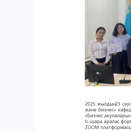
2025
жылдың
23
сәу
және
бизнес
»
кафе
«
Бизнес
акулалары
Іс
-
шара
аралас
фор
ZOOM
платформас