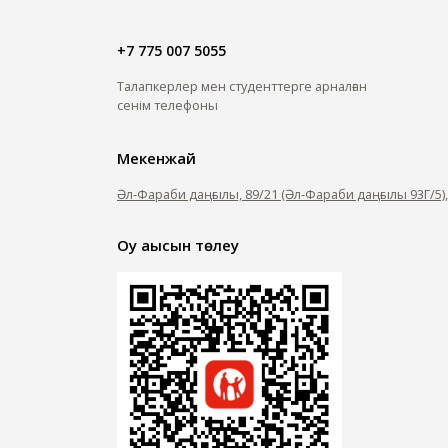
+7 775 007 5055
Талапкерлер мен студенттерге арналған
сенім телефоны
Мекенжай
Әл-Фараби даңғылы, 89/21 (Әл-Фараби даңғылы 93Г/5)
Оқу ақысын төлеу