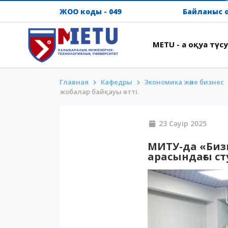
ЖОО коды - 049
Байланыс о
METU - ға оқуға түсу
Главная
Кафедры
Экономика және бизнес
ТАЛАПКЕРЛЕР
ҚЫЗЫ
жобалар байқауы өтті.
Оқуға түсу сценарийлері-2026
Үндеу
23 Сәуір 2
Барлығы қабылдау туралы
АССА 
Гранттар
Жатақ
МИТУ-да «Бизн
мекен
арасындағы ст
АнтиОлимпиада
Кампу
Оқу ақысы
Intern
Жеңілдіктер
METU 
50 баллдан төмен / ҰБТ-сыз