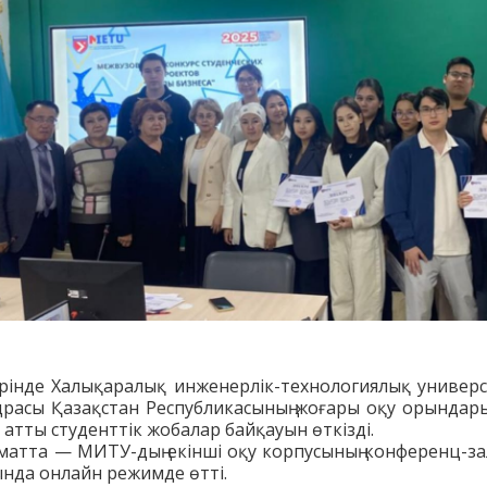
ірінде
Халықаралық
инженерлік
-
технологиялық
универси
драсы
Қазақстан
Республикасының
жоғары
оқу
орындар
»
атты
студенттік
жобалар
байқауын
өткізді
.
матта
—
МИТУ
-
дың
екінші
оқу
корпусының
конференц
-
з
ында
онлайн
режимде
өтті
.