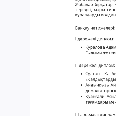
Жобалар бірқатар 
тереңдігі, маркети
құралдарды қолдан
Байқау нәтижелері:
I дәрежелі диплом:
Куралова Адэм
Ғылыми жетекш
II дәрежелі диплом:
Сұлтан Қазб
«Қалдықтарды 
Айдынқызы Айз
демалыс орны
Қуанғали Асы
тағамдары мен
III дәрежелі диплом