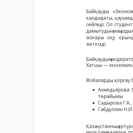
Байқауды
«
Эконом
кандидаты
,
қауымд
сөйледі
.
Ол
студент
дамытудың
маңызды
жоғары
оқу
орын
жеткізді
.
Байқаудың модерат
Хатшы — экономика 
Жобаларды қорғау б
Ахмедьярова 
төрайымы
Садырова Г.А.
Габдуллин Н.И
Қазақстанның әртү
мультимедиялық пр