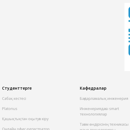
Студенттерге
Кафедралар
Сабақ кестесі
Бағдарламалық инженерия
Platonus
Инженериядағы smart
технологиялар
Қашықтықтан оқытуға кіру
Тағам өндірісінің техникасы
Онлайн офис-регистратор
және технологиясы