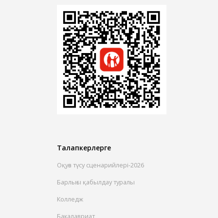
Талапкерлерге
Оқуға түсу сценарийлері-2026
Барлығы қабылдау туралы
Колледж
Бакалавриат