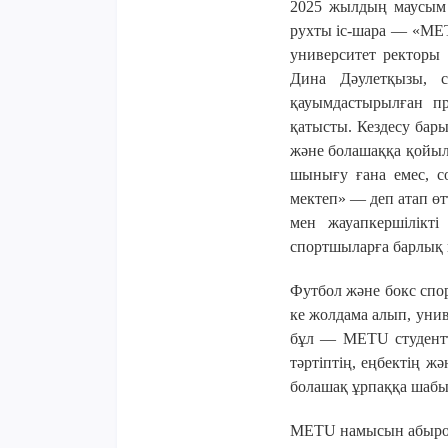
2025 жылдың маусым 
рухты іс-шара — «ME
университет ректоры 
Дина Дәулетқызы, с
қауымдастырылған п
қатысты.
Кездесу бар
және болашаққа қойылғ
шынығу ғана емес, с
мектеп» — деп атап өт
мен жауапкершілікті
спортшыларға барлық 
Футбол және бокс спо
ке жолдама алып, унив
бұл — METU студенттер
тәртіптің, еңбектің ж
болашақ ұрпаққа шабыт
METU намысын абыройм