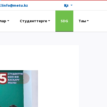
Қаз
info@metu.kz
лар
Студенттерге
SDG
Тағы
ОҚУ АҚЫСЫН ТӨЛЕУ