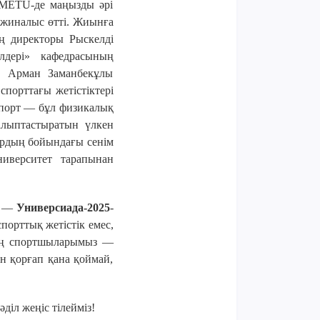
 METU-де маңызды әрі
жиналыс өтті.
Жиынға
ің директоры Рыскелді
лдері» кафедрасының
в Арман Заманбекұлы
порттағы жетістіктері
порт — бұл физикалық
алыптастыратын үлкен
лардың бойындағы сенім
ниверситет тарапынан
ы —
Универсиада-2025
-
порттық жетістік емес,
ің спортшыларымыз —
ын қорғап қана қоймай,
іл жеңіс тілейміз!