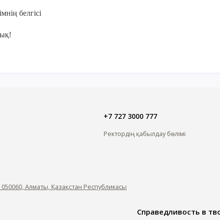
мнің белгісі
ық!
+7 727 3000 777
Ректордің қабылдау бөлімі
, 050060, Алматы, Қазақстан Республикасы
Справедливость в тво