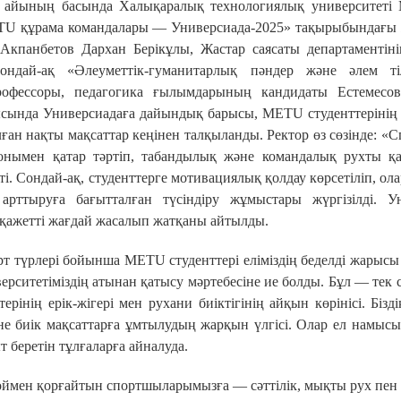
айының басында Халықаралық технологиялық университеті
TU құрама командалары — Универсиада-2025» тақырыбындағы 
Акпанбетов Дархан Берікұлы, Жастар саясаты департаментін
ондай-ақ «Әлеуметтік-гуманитарлық пәндер және әлем ті
рофессоры, педагогика ғылымдарының кандидаты Естемесо
ысында Универсиадаға дайындық барысы, METU студенттерінің с
ан нақты мақсаттар кеңінен талқыланды. Ректор өз сөзінде:
«С
онымен қатар тәртіп, табандылық және командалық рухты қ
ті.
Сондай-ақ, студенттерге мотивациялық қолдау көрсетіліп, о
 арттыруға бағытталған түсіндіру жұмыстары жүргізілді. У
қажетті жағдай жасалып жатқаны айтылды.
рт түрлері бойынша METU студенттері еліміздің беделді жарыс
ерситетіміздің атынан қатысу мәртебесіне ие болды.
Бұл — тек с
інің ерік-жігері мен рухани биіктігінің айқын көрінісі.
Бізд
әне биік мақсаттарға ұмтылудың жарқын үлгісі. Олар ел намыс
 беретін тұлғаларға айналуда.
ен қорғайтын спортшыларымызға — сәттілік, мықты рух пен әд