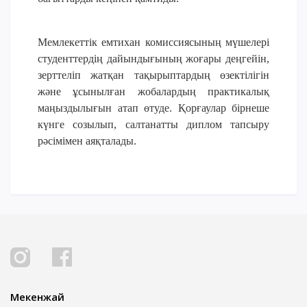
ОҚУ АҚЫСЫН ТӨЛЕУ
Мемлекеттік емтихан комиссиясының мүшелері
студенттердің дайындығының жоғары деңгейін,
зерттеліп жатқан тақырыптардың өзектілігін
және ұсынылған жобалардың практикалық
маңыздылығын атап өтуде.
Қорғаулар
бірнеше
күнге
созылып
,
салтанатты
диплом
тапсыру
рәсімімен
аяқталады
.
Мекенжай