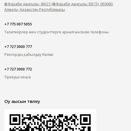
Әл-Фараби даңғылы, 89/21 (Әл-Фараби даңғылы 93Г/5), 050060,
Алматы, Қазақстан Республикасы
+7 775 007 5055
Талапкерлер мен студенттерге арналған
сенім телефоны
+7 727 3000 777
Ректордің қабылдау бөлімі
+7 727 3000 772
Тіркеуші кеңсе
Оқу ақысын төлеу