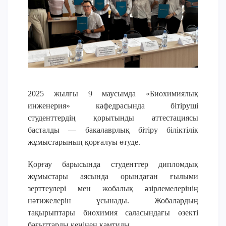
Үндеу сөздері
АССА халықаралық бағдарламасы
Жатақхана және тұрғылықты мекен
Кампусқа саяхат
International studying
METU Courses
2025 жылғы 9 маусымда «Биохимиялық
инженерия» кафедрасында бітіруші
БІЛІМ БЕРУ БАҒДАРЛАМАЛАРЫ
студенттердің қорытынды аттестациясы
басталды — бакалаврлық бітіру біліктілік
Колледж
жұмыстарының қорғалуы өтуде.
Бакалавриат
Қорғау барысында студенттер дипломдық
Магистратура
жұмыстары аясында орындаған ғылыми
Докторантура
зерттеулері мен жобалық әзірлемелерінің
Екінші жоғары білім
нәтижелерін ұсынады. Жобалардың
Қашықтықтан оқыту технологиялары
тақырыптары биохимия саласындағы өзекті
бағыттарды кеңінен қамтиды.