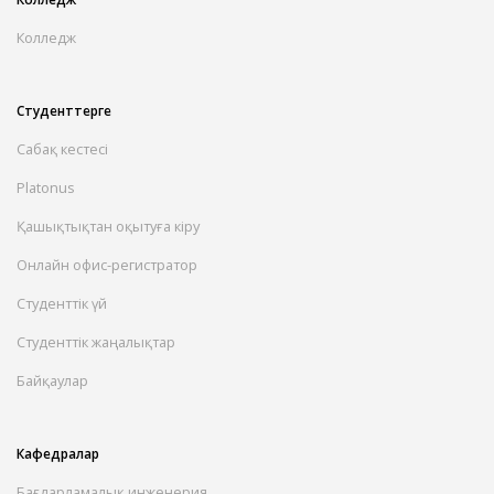
Колледж
Студенттерге
Сабақ кестесі
Platonus
Қашықтықтан оқытуға кіру
Онлайн офис-регистратор
Студенттік үй
Студенттік жаңалықтар
Байқаулар
Кафедралар
Бағдарламалық инженерия