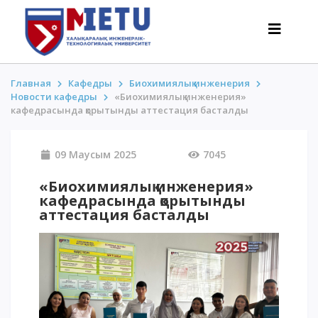
Главная
Кафедры
Биохимиялық инженерия
Новости кафедры
«Биохимиялық инженерия»
кафедрасында қорытынды аттестация басталды
ТАЛАПКЕРЛЕР
Оқуға түсу сценарийлері-2026
09 Маусым 2025
7045
Барлығы қабылдау туралы
«Биохимиялық инженерия»
Гранттар
кафедрасында қорытынды
АнтиОлимпиада
аттестация басталды
Оқу ақысы
Жеңілдіктер
50 баллдан төмен / ҰБТ-сыз
ҚЫЗЫҚТЫ