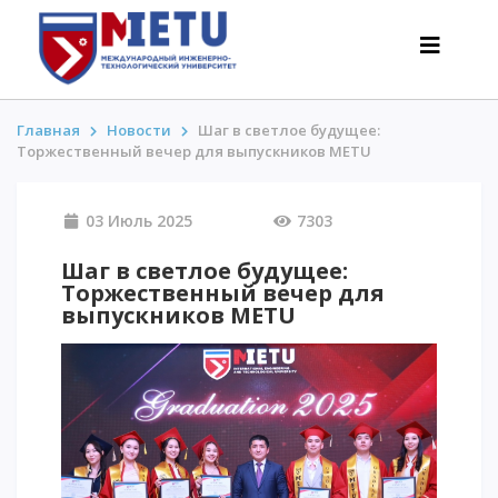
Главная
Новости
Шаг в светлое будущее:
Торжественный вечер для выпускников METU
АБИТУРИЕНТАМ
03 Июль 2025
7303
Сценарии поступления-2026
Все о поступлении
Шаг в светлое будущее:
Торжественный вечер для
Гранты
выпускников METU
АнтиОлимпиада
Стоимость обучения
Скидки и льготы
Меньше 50 баллов/Без ЕНТ
ИНТЕРЕСНОЕ