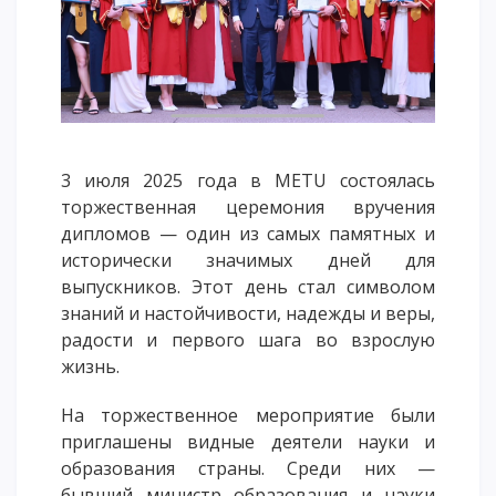
Напутствие
Международная программа АССА
Проживание и общежития
Кампус-тур
International studying
3 июля 2025 года в METU состоялась
METU Courses
торжественная церемония вручения
дипломов — один из самых памятных и
ОБРАЗОВАТЕЛЬНЫЕ ПРОГРАММЫ
исторически значимых дней для
выпускников. Этот день стал символом
Колледж
знаний и настойчивости, надежды и веры,
Бакалавриат
радости и первого шага во взрослую
Магистратура
жизнь.
Докторантура
На торжественное мероприятие были
Второе высшее
приглашены видные деятели науки и
Очное с применением дистанционных технологий
образования страны. Среди них —
бывший министр образования и науки