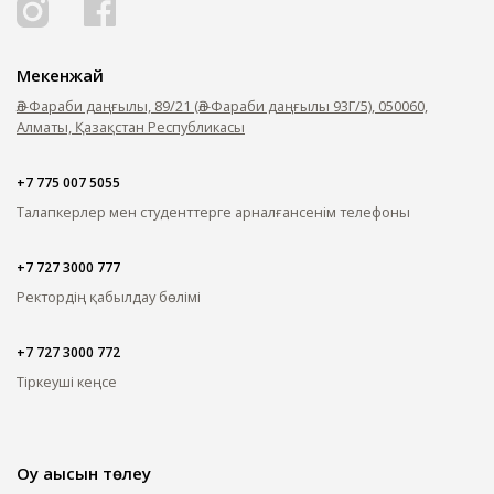
Мекенжай
Әл-Фараби даңғылы, 89/21 (Әл-Фараби даңғылы 93Г/5), 050060,
Алматы, Қазақстан Республикасы
+7 775 007 5055
Талапкерлер мен студенттерге арналған
сенім телефоны
+7 727 3000 777
Ректордің қабылдау бөлімі
+7 727 3000 772
Тіркеуші кеңсе
Оқу ақысын төлеу