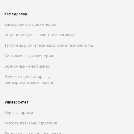
Кафедралар
Бағдарламалық инженерия
Инженериядағы smart технологиялар
Тағам өндірісінің техникасы және технологиясы
Биохимиялық инженерия
Экономика және бизнес
Әлеуметтік-гуманитарлық
пәндер және әлем тілдері
Университет
Құрылу тарихы
Миссия, көзқарас, стратегия
Лицензиялар және аккредиттеу