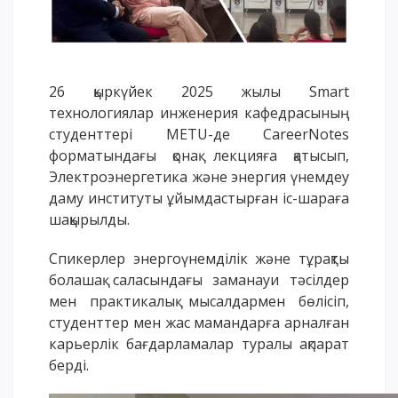
Үндеу сөздері
АССА халықаралық бағдарламасы
Жатақхана және тұрғылықты мекен
26 қыркүйек 2025 жылы Smart
Кампусқа саяхат
технологиялар инженерия кафедрасының
International studying
студенттері
METU
-де CareerNotes
METU Courses
форматындағы қонақ лекцияға қатысып,
Электроэнергетика және энергия үнемдеу
даму институты ұйымдастырған іс-шараға
БІЛІМ БЕРУ БАҒДАРЛАМАЛАРЫ
шақырылды.
Колледж
Спикерлер энергоүнемділік және тұрақты
Бакалавриат
болашақ саласындағы заманауи тәсілдер
Магистратура
мен практикалық мысалдармен бөлісіп,
Докторантура
студенттер мен жас мамандарға арналған
Екінші жоғары білім
карьерлік бағдарламалар туралы ақпарат
берді.
Қашықтықтан оқыту технологиялары