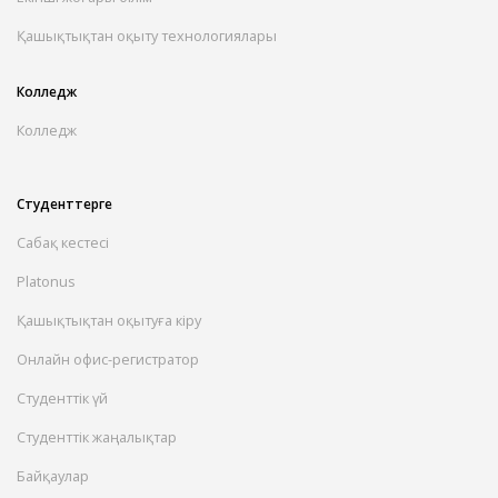
Қашықтықтан оқыту технологиялары
Колледж
Колледж
Студенттерге
Сабақ кестесі
Platonus
Қашықтықтан оқытуға кіру
Онлайн офис-регистратор
Студенттік үй
Студенттік жаңалықтар
Байқаулар