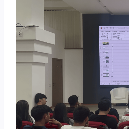
ОҚУ АҚЫСЫН ТӨЛЕУ