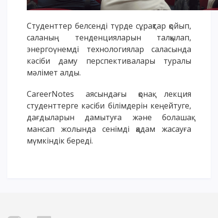
Студенттер белсенді түрде сұрақтар қойып,
саланың тенденцияларын талқылап,
энергоүнемді технологиялар саласында
кәсіби даму перспективалары туралы
мәлімет алды.
CareerNotes аясындағы қонақ лекция
студенттерге кәсіби білімдерін кеңейтуге,
дағдыларын дамытуға және болашақ
мансап жолында сенімді қадам жасауға
мүмкіндік береді.