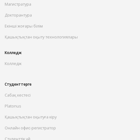
Магистратура
Докторантура
Екінші жоғары білім
Қашықтықтан оқыту технологиялары
Колледж
Колледж
Студенттерге
Сабақ кестесі
Platonus
Қашықтықтан оқытуға кіру
Онлайн офис-регистратор
Студенттік үй