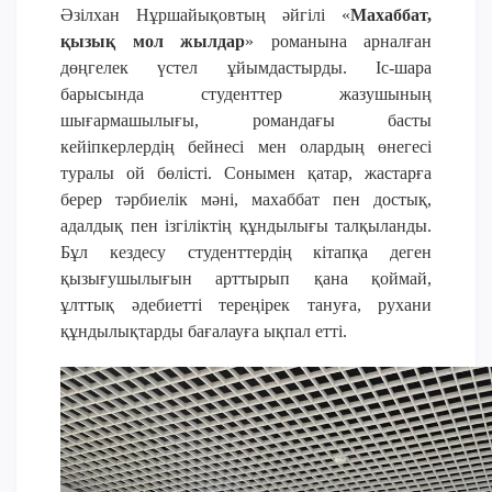
Әзілхан Нұршайықовтың әйгілі
«
Махаббат,
ОҚУ АҚЫСЫН ТӨЛЕУ
қызық мол жылдар
»
романына арналған
дөңгелек үстел ұйымдастырды. Іс-шара
барысында студенттер жазушының
шығармашылығы, романдағы басты
кейіпкерлердің бейнесі мен олардың өнегесі
туралы ой бөлісті. Сонымен қатар, жастарға
берер тәрбиелік мәні, махаббат пен достық,
адалдық пен ізгіліктің құндылығы талқыланды.
Бұл кездесу студенттердің кітапқа деген
қызығушылығын арттырып қана қоймай,
ұлттық әдебиетті тереңірек тануға, рухани
құндылықтарды бағалауға ықпал етті.