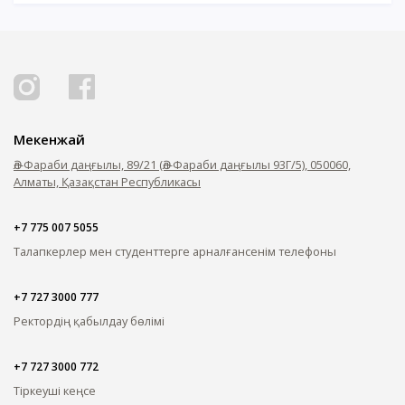
Мекенжай
Әл-Фараби даңғылы, 89/21 (Әл-Фараби даңғылы 93Г/5), 050060,
Алматы, Қазақстан Республикасы
+7 775 007 5055
Талапкерлер мен студенттерге арналған
сенім телефоны
+7 727 3000 777
Ректордің қабылдау бөлімі
+7 727 3000 772
Тіркеуші кеңсе