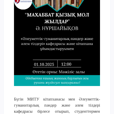
Үндеу сөздері
АССА халықаралық бағдарламасы
Жатақхана және тұрғылықты мекен
Кампусқа саяхат
International studying
METU Courses
БІЛІМ БЕРУ БАҒДАРЛАМАЛАРЫ
Колледж
Бакалавриат
Магистратура
Докторантура
Екінші жоғары білім
Бүгін МИТУ кітапханасы мен Әлеуметтік-
Қашықтықтан оқыту технологиялары
гуманитарлық пәндер және әлем тілдері
кафедрасы бірлесе отырып, студенттермен