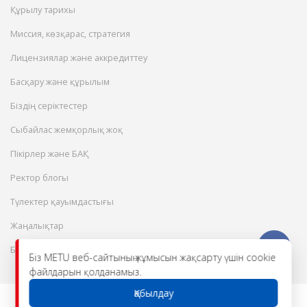
Құрылу тарихы
Миссия, көзқарас, стратегия
Лицензиялар және аккредиттеу
Басқару және құрылым
Біздің серіктестер
Сыбайлас жемқорлық жоқ
Пікірлер және БАҚ
Ректор блогы
Түлектер қауымдастығы
Жаңалықтар
Бос жұмыс орындары
Біз METU веб-сайтының жұмысын жақсарту үшін cookie
файлдарын қолданамыз.
Қабылдау
© 2026 Халықаралық инженерлік-