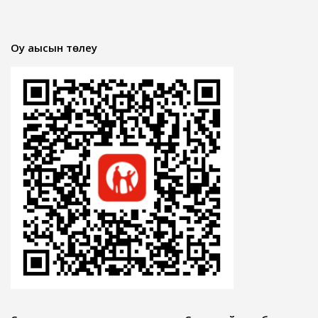
Оқу ақысын төлеу