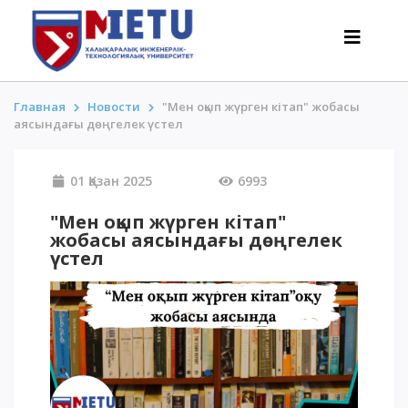
Главная
Новости
"Мен оқып жүрген кітап" жобасы
аясындағы дөңгелек үстел
ТАЛАПКЕРЛЕР
01 Қазан 2025
6993
Оқуға түсу сценарийлері-2026
Барлығы қабылдау туралы
"Мен оқып жүрген кітап"
жобасы аясындағы дөңгелек
Гранттар
үстел
АнтиОлимпиада
Оқу ақысы
Жеңілдіктер
50 баллдан төмен / ҰБТ-сыз
ҚЫЗЫҚТЫ