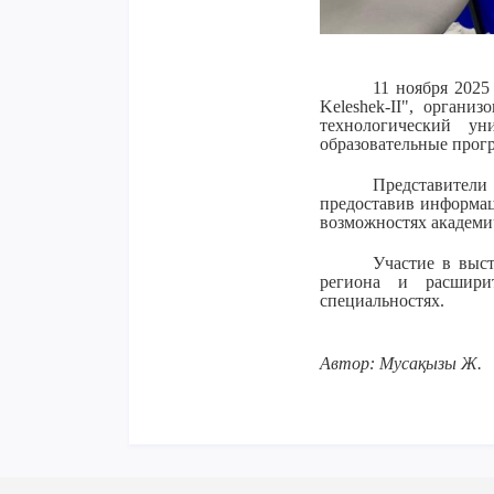
11 ноября 2025
Keleshek-II", орган
технологический у
образовательные прог
Представител
предоставив информац
возможностях академи
Участие в выс
региона и расширит
специальностях.
Автор: Мусақызы Ж.