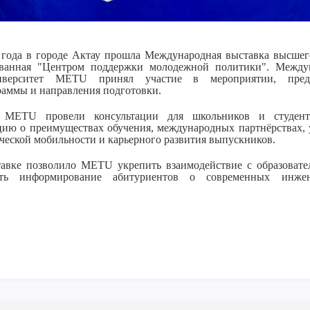
 года в городе Актау прошла Международная выставка высшего
изованная "Центром поддержки молодежной политики". Межд
ниверситет METU принял участие в мероприятии, предс
раммы и направления подготовки.
и METU провели консультации для школьников и студент
ию о преимуществах обучения, международных партнёрствах, 
ческой мобильности и карьерного развития выпускников.
тавке позволило METU укрепить взаимодействие с образоват
ь информирование абитуриентов о современных инжене