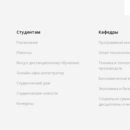
Студентам
Кафедры
Расписание
Программная ин
Platonus
Smart технологи
Вход к дистанционному обучению
Техника и техно
производств
Онлайн офис-регистратор
Биохимическая 
Студенческий дом
Экономика и биз
Студенческие новости
Социально-гума
Конкурсы
дисциплины и м