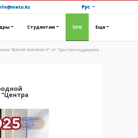
Рус
info@metu.kz
дры
Студентам
SDG
Еще
ия "Bilimdi Keleshek-II" от "Центра поддержки
ОПЛАТИТЬ ОБУЧЕНИЕ
ародной
т "Центра