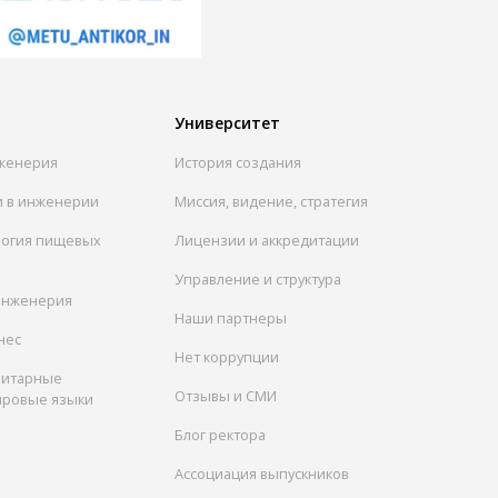
Университет
женерия
История создания
и в инженерии
Миссия, видение, стратегия
логия пищевых
Лицензии и аккредитации
Управление и структура
инженерия
Наши партнеры
нес
Нет коррупции
нитарные
Отзывы и СМИ
ировые языки
Блог ректора
Ассоциация выпускников