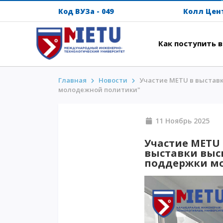
Код ВУЗа - 049
Колл Цен
Как поступить 
Главная
Новости
Участие METU в выставке
АБИТУРИЕНТАМ
ИНТ
молодежной политики"
Сценарии поступления-2026
Напут
11 Ноябрь 
Все о поступлении
Между
Гранты
Прожи
Участие METU 
выставки высш
АнтиОлимпиада
Кампу
поддержки м
Стоимость обучения
Intern
Скидки и льготы
METU 
Меньше 50 баллов/Без ЕНТ