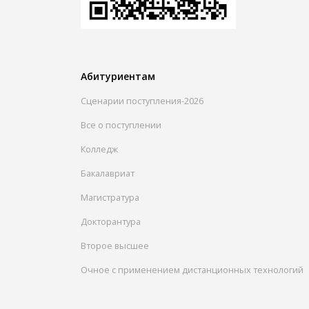
Абитуриентам
Сценарии поступления-2026
Все о поступлении
Колледж
Бакалавриат
Магистратура
Докторантура
Второе высшее
Очное с применением дистанционных технологий