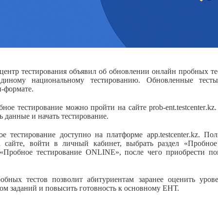
ентр тестирования объявил об обновлении онлайн пробных те
диному национальному тестированию. Обновленные тест
н-формате.
бное тестирование можно пройти на сайте
prob
-
ent
.
testcenter
.
kz
 данные и начать тестирование.
ое тестирование доступно на платформе
app
.
testcenter
.
kz
. Пол
а сайте, войти в личный кабинет, выбрать раздел «Пробное
«Пробное тестирование
ONLINE
», после чего приобрести п
обных тестов позволит абитуриентам заранее оценить урове
ом заданий и повысить готовность к основному ЕНТ.