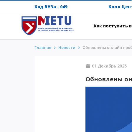
Код ВУЗа - 049
Колл Цен
Как поступить 
Главная
Новости
Обновлены онлайн проб
АБИТУРИЕНТАМ
ИНТ
Сценарии поступления-2026
Напут
01 Декабрь
Все о поступлении
Между
Обновлены он
Гранты
Прожи
АнтиОлимпиада
Кампу
Стоимость обучения
Intern
Скидки и льготы
METU 
Меньше 50 баллов/Без ЕНТ