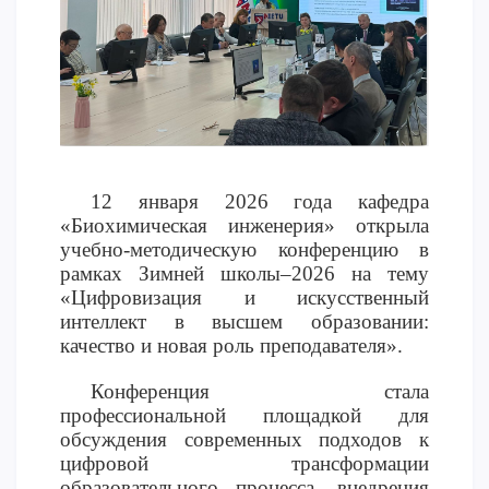
Напутствие
Международная программа АССА
Проживание и общежития
Кампус-тур
International studying
METU Courses
12 января 2026 года кафедра
«Биохимическая инженерия» открыла
учебно-методическую конференцию в
ОБРАЗОВАТЕЛЬНЫЕ ПРОГРАММЫ
рамках Зимней школы–2026 на тему
«Цифровизация и искусственный
Колледж
интеллект в высшем образовании:
Бакалавриат
качество и новая роль преподавателя».
Магистратура
Докторантура
Конференция стала
профессиональной площадкой для
Второе высшее
обсуждения современных подходов к
Очное с применением дистанционных технологий
цифровой трансформации
образовательного процесса, внедрения