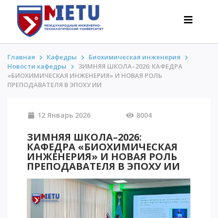
Главная
Кафедры
Биохимическая инженерия
Новости кафедры
ЗИМНЯЯ ШКОЛА–2026: КАФЕДРА
«БИОХИМИЧЕСКАЯ ИНЖЕНЕРИЯ» И НОВАЯ РОЛЬ
АБИТУРИЕНТАМ
ПРЕПОДАВАТЕЛЯ В ЭПОХУ ИИ
Сценарии поступления-2026
12 Январь 2026
8004
Все о поступлении
Гранты
ЗИМНЯЯ ШКОЛА–2026:
АнтиОлимпиада
КАФЕДРА «БИОХИМИЧЕСКАЯ
ИНЖЕНЕРИЯ» И НОВАЯ РОЛЬ
Стоимость обучения
ПРЕПОДАВАТЕЛЯ В ЭПОХУ ИИ
Скидки и льготы
Меньше 50 баллов/Без ЕНТ
ИНТЕРЕСНОЕ