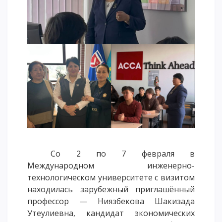
Напутствие
Международная программа АССА
Проживание и общежития
Кампус-тур
International studying
METU Courses
ОБРАЗОВАТЕЛЬНЫЕ ПРОГРАММЫ
Колледж
Бакалавриат
Со 2 по 7 февраля в
Магистратура
Международном инженерно-
Докторантура
технологическом университете с визитом
находилась зарубежный приглашённый
Второе высшее
профессор — Ниязбекова Шакизада
Очное с применением дистанционных технологий
Утеулиевна, кандидат экономических