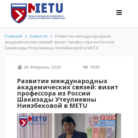
Главная
Новости
Развитие международных
академических связей: визит профессора из России
Шакизады Утеулиевны Ниязбековой в METU
АБИТУРИЕНТАМ
Сценарии поступления-2026
06 Февраль 2026
1936
Все о поступлении
Развитие международных
Гранты
академических связей: визит
АнтиОлимпиада
профессора из России
Шакизады Утеулиевны
Стоимость обучения
Ниязбековой в METU
Скидки и льготы
Меньше 50 баллов/Без ЕНТ
ИНТЕРЕСНОЕ