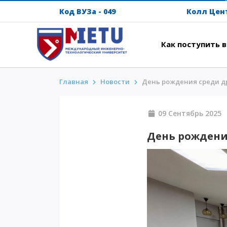
Код ВУЗа - 049
Колл Цен
Как поступить 
Главная
Новости
День рождения среди д
АБИТУРИЕНТАМ
ИНТ
Сценарии поступления-2026
Напут
09 Сентябрь
Все о поступлении
Между
День рождени
Гранты
Прожи
АнтиОлимпиада
Кампу
Стоимость обучения
Intern
Скидки и льготы
METU 
Меньше 50 баллов/Без ЕНТ