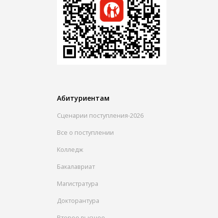
Абитуриентам
Сценарии поступления-2026
Все о поступлении
Колледж
Бакалавриат
Магистратура
Докторантура
Второе высшее