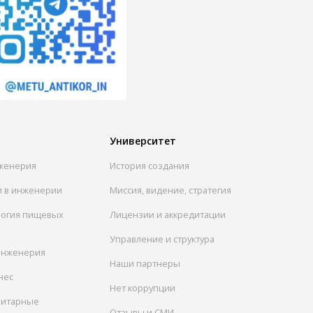
Университет
женерия
История создания
и в инженерии
Миссия, видение, стратегия
логия пищевых
Лицензии и аккредитации
Управление и структура
инженерия
Наши партнеры
нес
Нет коррупции
нитарные
Отзывы и СМИ