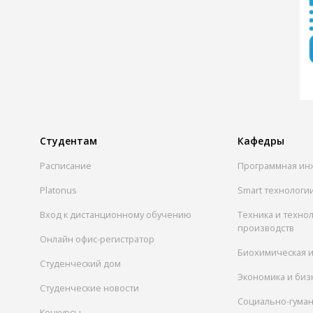
Студентам
Кафедры
Расписание
Программная ин
Platonus
Smart технологи
Вход к дистанционному обучению
Техника и техно
производств
Онлайн офис-регистратор
Биохимическая 
Студенческий дом
Экономика и биз
Студенческие новости
Социально-гума
Конкурсы