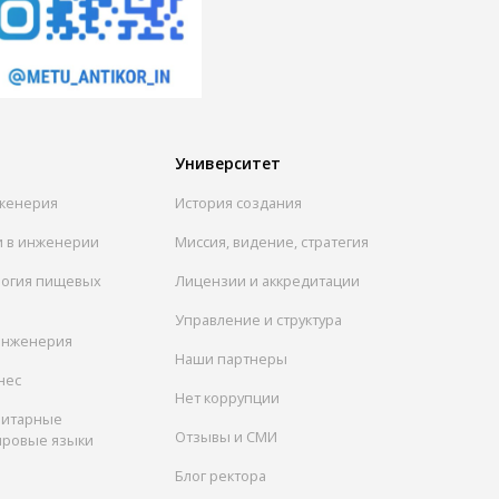
Университет
женерия
История создания
и в инженерии
Миссия, видение, стратегия
логия пищевых
Лицензии и аккредитации
Управление и структура
инженерия
Наши партнеры
нес
Нет коррупции
нитарные
Отзывы и СМИ
ировые языки
Блог ректора