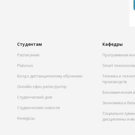
Студентам
Кафедры
Расписание
Программная ин
Platonus
Smart технологи
Вход к дистанционному обучению
Техника и техно
производств
Онлайн офис-регистратор
Биохимическая 
Студенческий дом
Экономика и биз
Студенческие новости
Социально-гума
Конкурсы
дисциплины и м