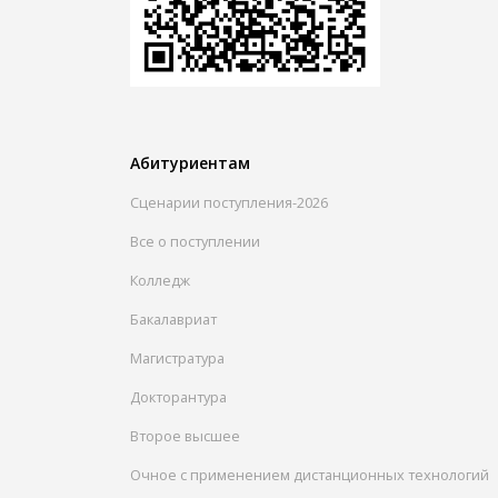
Абитуриентам
Сценарии поступления-2026
Все о поступлении
Колледж
Бакалавриат
Магистратура
Докторантура
Второе высшее
Очное с применением дистанционных технологий