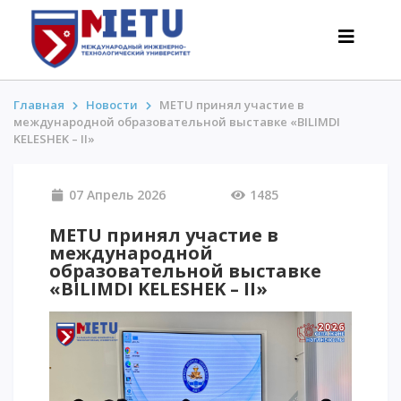
Главная
Новости
METU принял участие в
международной образовательной выставке «BILIMDI
KELESHEK – II»
АБИТУРИЕНТАМ
Сценарии поступления-2026
07 Апрель 2026
1485
Все о поступлении
METU принял участие в
Гранты
международной
АнтиОлимпиада
образовательной выставке
«BILIMDI KELESHEK – II»
Стоимость обучения
Скидки и льготы
Меньше 50 баллов/Без ЕНТ
ИНТЕРЕСНОЕ