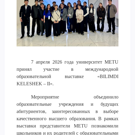
Напутствие
Международная программа АССА
Проживание и общежития
Кампус-тур
International studying
METU Courses
7 апреля 2026 года университет METU
ОБРАЗОВАТЕЛЬНЫЕ ПРОГРАММЫ
принял участие в международной
образовательной выставке «BILIMDI
Колледж
KELESHEK – II».
Бакалавриат
Мероприятие объединило
Магистратура
образовательные учреждения и будущих
Докторантура
абитуриентов, заинтересованных в выборе
Второе высшее
качественного высшего образования. В рамках
Очное с применением дистанционных технологий
выставки представители METU познакомили
школьников и их родителей с образовательными