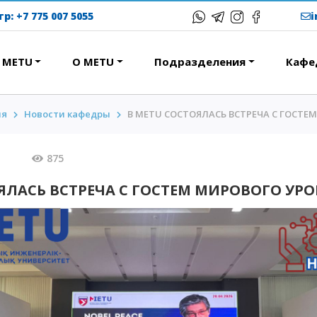
тр:
+7 775 007 5055
в METU
О METU
Подразделения
Кафе
ия
Новости кафедры
В METU СОСТОЯЛАСЬ ВСТРЕЧА С ГОСТЕ
ЕРЕСНОЕ
ОБРАЗОВАТЕЛЬНЫЕ
ПРОГРАММЫ
ствие
2026
875
Колледж
народная программа АССА
ЯЛАСЬ ВСТРЕЧА С ГОСТЕМ МИРОВОГО УР
Бакалавриат
вание и общежития
Магистратура
с-тур
Докторантура
ational studying
Второе высшее
Courses
Очное с применением
дистанционных технологий