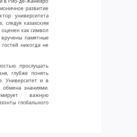
ли в Рио-де-Жанейро
рмоничное развитие
ктор университета
, следуя казахским
о оценен как символ
и вручены памятные
 гостей никогда не
ностью прослушать
ня, глубже понять
. Университет и в
 обмена знаниями.
ормирует важную
изонты глобального