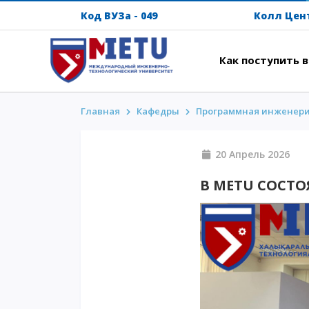
Код ВУЗа - 049
Колл Цен
Как поступить 
Главная
Кафедры
Программная инженер
АБИТУРИЕНТАМ
ИНТ
Сценарии поступления-2026
Напут
20 Апрель 
Все о поступлении
Между
В METU СОСТО
Гранты
Прожи
АнтиОлимпиада
Кампу
Стоимость обучения
Intern
Скидки и льготы
METU 
Меньше 50 баллов/Без ЕНТ