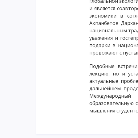
глобальной экологи
и является соавто
экономики в согл
Акпанбетов Дархан
национальным тради
уважения и гостеп
подарки в национа
провожают с пусты
Подобные встречи
лекцию, но и уст
актуальные пробл
дальнейшем продо
Международный 
образовательную с
мышления студенто