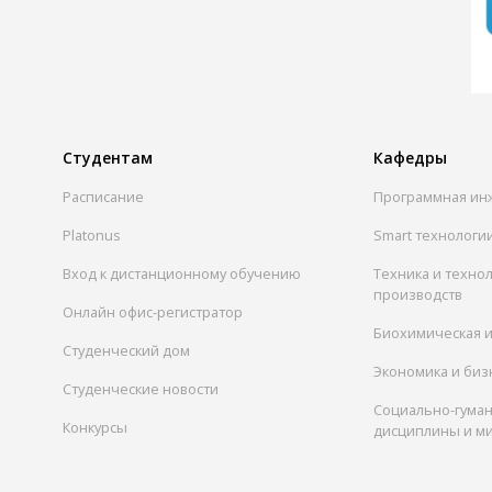
Студентам
Кафедры
Расписание
Программная ин
Platonus
Smart технологи
Вход к дистанционному обучению
Техника и техно
производств
Онлайн офис-регистратор
Биохимическая 
Студенческий дом
Экономика и биз
Студенческие новости
Социально-гума
Конкурсы
дисциплины и м