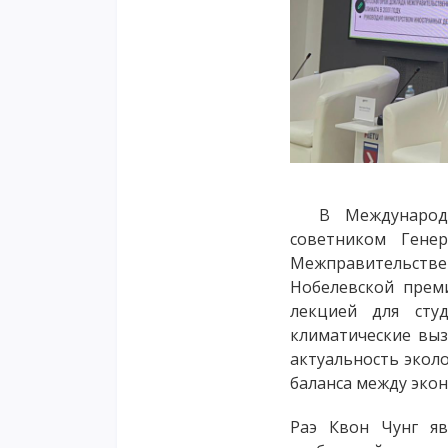
В Международном
советником Гене
Межправительств
Нобелевской прем
лекцией для сту
климатические выз
актуальность экол
баланса между эко
Раэ Квон Чунг яв