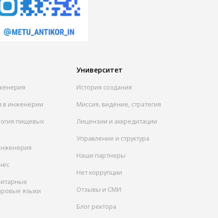
Университет
женерия
История создания
и в инженерии
Миссия, видение, стратегия
логия пищевых
Лицензии и аккредитации
Управление и структура
инженерия
Наши партнеры
нес
Нет коррупции
нитарные
Отзывы и СМИ
ировые языки
Блог ректора