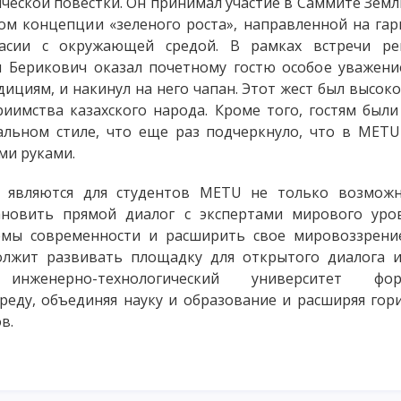
ческой повестки. Он принимал участие в Саммите Зем
ром концепции «зеленого роста», направленной на га
асии с окружающей средой. В рамках встречи ре
 Берикович оказал почетному гостю особое уважение
циям, и накинул на него чапан. Этот жест был высок
риимства казахского народа. Кроме того, гостям был
льном стиле, что еще раз подчеркнуло, что в METU
ми руками.
 являются для студентов METU не только возмож
ановить прямой диалог с экспертами мирового уров
емы современности и расширить свое мировоззрение
лжит развивать площадку для открытого диалога и
инженерно-технологический университет ф
реду, объединяя науку и образование и расширяя гор
в.