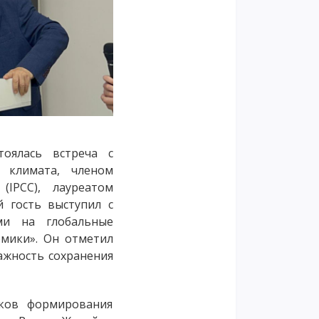
оялась встреча с
 климата, членом
IPCC), лауреатом
 гость выступил с
ми на глобальные
омики». Он отметил
ажность сохранения
оков формирования