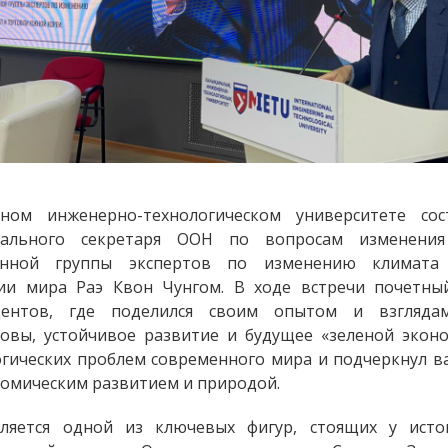
 инженерно-технологическом университете сост
рального секретаря ООН по вопросам изменения
енной группы экспертов по изменению климата (
ии мира Раэ Квон Чунгом. В ходе встречи почетный
дентов, где поделился своим опытом и взгляда
овы, устойчивое развитие и будущее «зеленой экон
огических проблем современного мира и подчеркнул в
номическим развитием и природой.
ляется одной из ключевых фигур, стоящих у ист