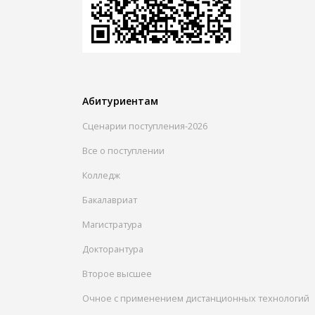
Абитуриентам
Сценарии поступления-2026
Все о поступлении
Колледж
Бакалавриат
Магистратура
Докторантура
Второе высшее
Очное с применением дистанционных технологий