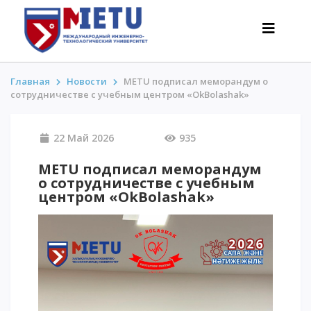
Главная
Новости
METU подписал меморандум о
сотрудничестве с учебным центром «OkBolashak»
АБИТУРИЕНТАМ
22 Май 2026
935
Сценарии поступления-2026
Все о поступлении
METU подписал меморандум
о сотрудничестве с учебным
Гранты
центром «OkBolashak»
АнтиОлимпиада
Стоимость обучения
Скидки и льготы
Меньше 50 баллов/Без ЕНТ
ИНТЕРЕСНОЕ