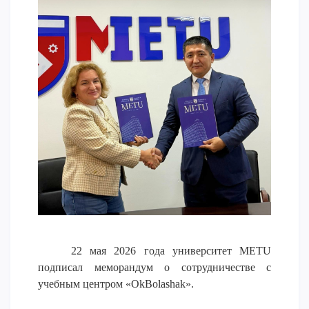
Напутствие
Международная программа АССА
Проживание и общежития
Кампус-тур
International studying
METU Courses
ОБРАЗОВАТЕЛЬНЫЕ ПРОГРАММЫ
Колледж
Бакалавриат
Магистратура
Докторантура
22 мая 2026 года университет METU
Второе высшее
подписал меморандум о сотрудничестве с
Очное с применением дистанционных технологий
учебным центром «OkBolashak».