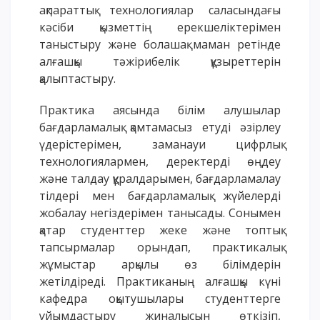
ақпараттық технологиялар саласындағы
ОҚУ АҚЫСЫН ТӨЛЕУ
кәсіби қызметтің ерекшеліктерімен
таныстыру және болашақ маман ретінде
алғашқы тәжірибелік құзыреттерін
қалыптастыру.
Практика аясында білім алушылар
бағдарламалық қамтамасыз етуді әзірлеу
үдерістерімен, заманауи цифрлық
технологиялармен, деректерді өңдеу
және талдау құралдарымен, бағдарламалау
тілдері мен бағдарламалық жүйелерді
жобалау негіздерімен танысады. Сонымен
қатар студенттер жеке және топтық
тапсырмалар орындап, практикалық
жұмыстар арқылы өз білімдерін
жетілдіреді. Практиканың алғашқы күні
кафедра оқытушылары студенттерге
ұйымдастыру жиналысын өткізіп,