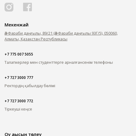
Мекенжай
Әл-Фараби даңғылы, 89/21 (Әл-Фараби даңғылы 93Г/5), 050060,
Алматы, Қазақстан Республикасы
+7 775 007 5055
Талапкерлер мен студенттерге арналған
сенім телефоны
+7 727 3000 777
Ректордің қабылдау бөлімі
+7 727 3000 772
Тіркеуші кеңсе
Оқу ақысын төлеу