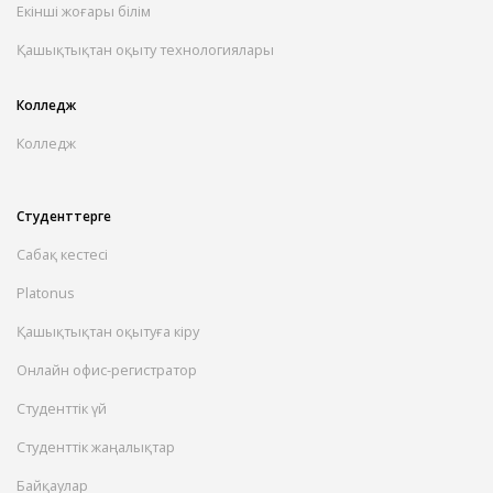
Екінші жоғары білім
Қашықтықтан оқыту технологиялары
Колледж
Колледж
Студенттерге
Сабақ кестесі
Platonus
Қашықтықтан оқытуға кіру
Онлайн офис-регистратор
Студенттік үй
Студенттік жаңалықтар
Байқаулар