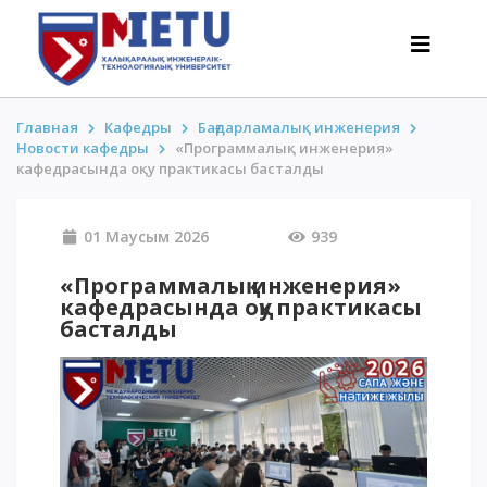
Главная
Кафедры
Бағдарламалық инженерия
Новости кафедры
«Программалық инженерия»
кафедрасында оқу практикасы басталды
ТАЛАПКЕРЛЕР
Оқуға түсу сценарийлері-2026
01 Маусым 2026
939
Барлығы қабылдау туралы
«Программалық инженерия»
Гранттар
кафедрасында оқу практикасы
АнтиОлимпиада
басталды
Оқу ақысы
Жеңілдіктер
50 баллдан төмен / ҰБТ-сыз
ҚЫЗЫҚТЫ