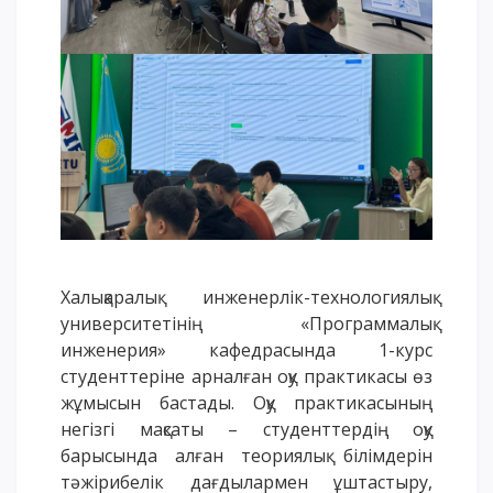
Үндеу сөздері
АССА халықаралық бағдарламасы
Жатақхана және тұрғылықты мекен
Кампусқа саяхат
International studying
METU Courses
БІЛІМ БЕРУ БАҒДАРЛАМАЛАРЫ
Халықаралық инженерлік-технологиялық
Колледж
университетінің «Программалық
Бакалавриат
инженерия» кафедрасында 1-курс
Магистратура
студенттеріне арналған оқу практикасы өз
Докторантура
жұмысын бастады. Оқу практикасының
Екінші жоғары білім
негізгі мақсаты – студенттердің оқу
Қашықтықтан оқыту технологиялары
барысында алған теориялық білімдерін
тәжірибелік дағдылармен ұштастыру,