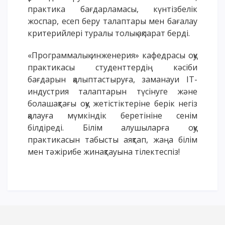
практика бағдарламасы, күнтізбелік
жоспар, есеп беру талаптары мен бағалау
критерийлері туралы толық ақпарат берді.
«Программалық инженерия» кафедрасы оқу
практикасы студенттердің кәсіби
бағдарын қалыптастыруға, заманауи IT-
индустрия талаптарын түсінуге және
болашақтағы оқу жетістіктеріне берік негіз
қалауға мүмкіндік беретініне сенім
білдіреді. Білім алушыларға оқу
практикасын табысты аяқтап, жаңа білім
мен тәжірибе жинақтауына тілектеспіз!