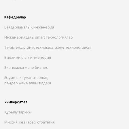
Кафедралар
Бағдарламалық инженерия
Инженериядағы smart технологиялар
Тағам өндірісінің техникасы және технологиясы
Биохимиялық инженерия
Экономика және бизнес
Әлеуметтік-гуманитарлық
пәндер және әлем тілдері
Университет
Құрылу тарихы
Миссия, көзқарас, стратегия