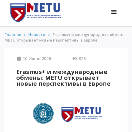
Главная
Новости
Erasmus+ и международные обмены:
METU открывает новые перспективы в Европе
АБИТУРИЕНТАМ
10 Июнь 2026
823
Сценарии поступления-2026
Все о поступлении
Erasmus+ и международные
обмены: METU открывает
Гранты
новые перспективы в Европе
АнтиОлимпиада
Стоимость обучения
Скидки и льготы
Меньше 50 баллов/Без ЕНТ
ИНТЕРЕСНОЕ