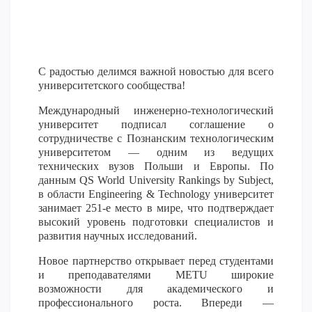
Напутствие
Международная программа АССА
Проживание и общежития
С радостью делимся важной новостью для всего
Кампус-тур
университетского сообщества!
International studying
Международный инженерно-технологический
METU Courses
университет подписал соглашение о
сотрудничестве с Познанским технологическим
университетом — одним из ведущих
ОБРАЗОВАТЕЛЬНЫЕ ПРОГРАММЫ
технических вузов Польши и Европы. По
данным QS World University Rankings by Subject,
Колледж
в области Engineering & Technology университет
Бакалавриат
занимает 251-е место в мире, что подтверждает
высокий уровень подготовки специалистов и
Магистратура
развития научных исследований.
Докторантура
Новое партнерство открывает перед студентами
Второе высшее
и преподавателями METU широкие
Очное с применением дистанционных технологий
возможности для академического и
профессионального роста. Впереди —