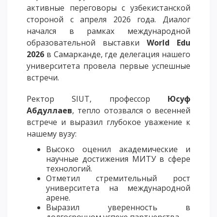
активные переговоры с узбекистанской
ОПЛАТИТЬ ОБУЧЕНИЕ
стороной с апреля 2026 года. Диалог
начался в рамках международной
образовательной выставки
World Edu
2026
в Самарканде, где делегация нашего
университета провела первые успешные
встречи.
Ректор SIUT, профессор
Юсуф
Абдуллаев
, тепло отозвался о весенней
встрече и выразил глубокое уважение к
нашему вузу:
Высоко оценил академические и
научные достижения МИТУ в сфере
технологий.
Отметил стремительный рост
университета на международной
арене.
Выразил уверенность в
долгосрочном успехе партнерства.