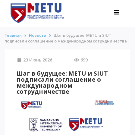
Главная
Новости
Шаг в будущее: METU и SIUT
подписали соглашение о международном сотрудничестве
АБИТУРИЕНТАМ
23 Июнь 2026
699
Сценарии поступления-2026
Все о поступлении
Шаг в будущее: METU и SIUT
подписали соглашение о
Гранты
международном
АнтиОлимпиада
сотрудничестве
Стоимость обучения
Скидки и льготы
Меньше 50 баллов/Без ЕНТ
ИНТЕРЕСНОЕ