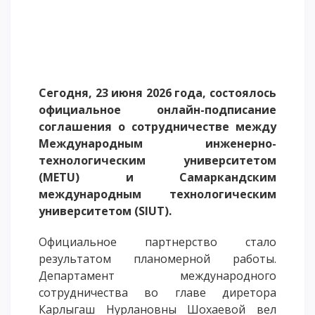
Напутствие
Международная программа АССА
Проживание и общежития
Кампус-тур
Сегодня, 23 июня 2026 года, состоялось
International studying
официальное онлайн-подписание
METU Courses
соглашения о сотрудничестве между
Международным инженерно-
технологическим университетом
ОБРАЗОВАТЕЛЬНЫЕ ПРОГРАММЫ
(METU) и Самаркандским
Колледж
международным технологическим
университетом (SIUT).
Бакалавриат
Магистратура
Официальное партнерство стало
Докторантура
результатом планомерной работы.
Второе высшее
Департамент международного
Очное с применением дистанционных технологий
сотрудничества
во главе диретора
Карлыгаш Нурлановны Шохаевой
вел