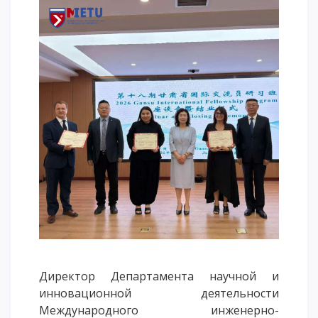
Напутствие
Международная программа АССА
Проживание и общежития
Кампус-тур
International studying
METU Courses
ОБРАЗОВАТЕЛЬНЫЕ ПРОГРАММЫ
Колледж
Бакалавриат
Магистратура
Докторантура
Второе высшее
Директор Департамента научной и
Очное с применением дистанционных технологий
инновационной деятельности
Международного инженерно-