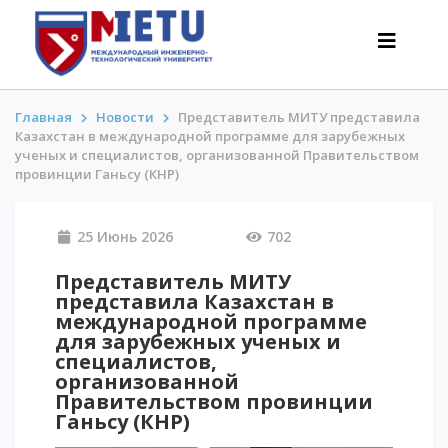
Главная
Новости
Представитель МИТУ представила
Казахстан в международной программе для зарубежных
ученых и специалистов, организованной Правительством
АБИТУРИЕНТАМ
провинции Ганьсу (КНР)
Сценарии поступления-2026
25 Июнь 2026
702
Все о поступлении
Гранты
Представитель МИТУ
АнтиОлимпиада
представила Казахстан в
международной программе
Стоимость обучения
для зарубежных ученых и
Скидки и льготы
специалистов,
организованной
Меньше 50 баллов/Без ЕНТ
Правительством провинции
Ганьсу (КНР)
ИНТЕРЕСНОЕ