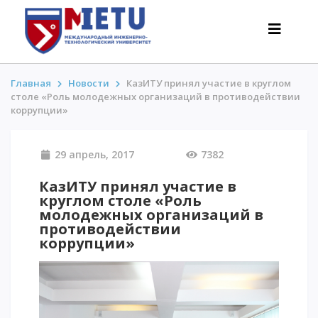
Главная
Новости
КазИТУ принял участие в круглом
столе «Роль молодежных организаций в противодействии
коррупции»
АБИТУРИЕНТАМ
Сценарии поступления-2026
29 апрель, 2017
7382
Все о поступлении
КазИТУ принял участие в
Гранты
круглом столе «Роль
АнтиОлимпиада
молодежных организаций в
противодействии
Стоимость обучения
коррупции»
Скидки и льготы
Меньше 50 баллов/Без ЕНТ
ИНТЕРЕСНОЕ