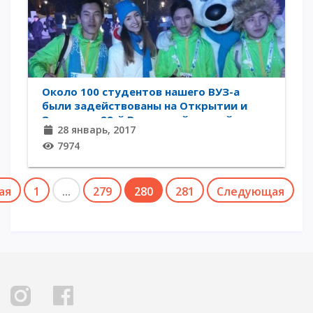
Около 100 студентов нашего ВУЗ-а
были задействованы на Открытии и
Закрытии 28-й Всемирной зимней
28 январь, 2017
Универсиады
7974
ая
1
...
279
280
281
Следующая