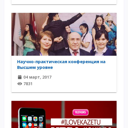
Напутствие
Международная программа АССА
Проживание и общежития
Кампус-тур
International studying
METU Courses
Научно-практическая конференция на
ОБРАЗОВАТЕЛЬНЫЕ ПРОГРАММЫ
Высшем уровне
04 март, 2017
Колледж
7831
Бакалавриат
Магистратура
Докторантура
Второе высшее
Очное с применением дистанционных технологий