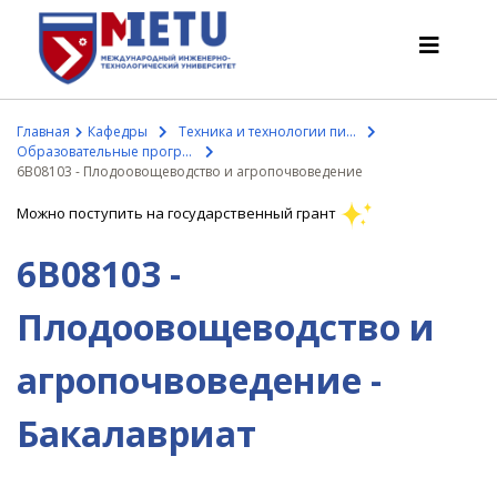
Главная
Кафедры
Техника и технологии пищевых производств
Образовательные программы кафедры
6В08103 - Плодоовощеводство и агропочвоведение
АБИТУРИЕНТАМ
Можно поступить на государственный грант
Сценарии поступления-2026
6В08103 -
Все о поступлении
Гранты
Плодоовощеводство и
АнтиОлимпиада
Стоимость обучения
агропочвоведение -
Скидки и льготы
Бакалавриат
Меньше 50 баллов/Без ЕНТ
ИНТЕРЕСНОЕ