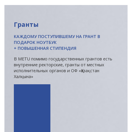
Напутствие
Международная программа АССА
Гранты
Проживание и общежития
Кампус-тур
КАЖДОМУ ПОСТУПИВШЕМУ НА ГРАНТ В
International studying
ПОДАРОК НОУТБУК
+ ПОВЫШЕННАЯ СТИПЕНДИЯ
METU Courses
В METU помимо государственных грантов есть
внутренние ректорские, гранты от местных
ОБРАЗОВАТЕЛЬНЫЕ ПРОГРАММЫ
исполнительных органов и ОФ «Қазақстан
Халқына»
Колледж
Бакалавриат
Магистратура
Докторантура
Второе высшее
Очное с применением дистанционных технологий