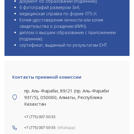
документ об образовании (подлинник);
6 фотографий размером 3х4;
медицинская справка по форме 075-У;
Копия удостоверения личности или копия
свидетельства о рождении (ИИН);
диплом о высшем образовании с приложением
(подлинник);
сертификат, выданный по результатам ЕНТ.
Контакты приемной комиссии
пр. Аль-Фараби, 89/21 (пр. Аль-Фараби
93Г/5), 050060, Алматы, Республика
Казахстан
+7 (775) 007-50-55
+7 (775) 007-50-55
(Whatsapp)