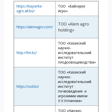
https://bajserke-
ТОО «Байсерке
agro.all.biz/
Агро»
ТОО «Alem agro
https://alemagro.com/
holding»
ТОО «Казахский
научно-
http://fvri.kz/
исследовательский
институт
плодоовощеводства»
ТОО «Казахский
научно-
исследовательский
https://soil.kz/
институт
почвоведения и
агрохимии имени
У.У.Успанова»
ТОО «Научно-