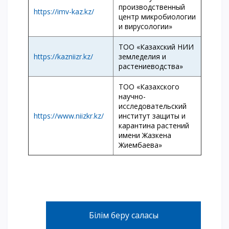
производственный
https://imv-kaz.kz/
центр микробиологии
и вирусологии»
ТОО «Казахский НИИ
https://kazniizr.kz/
земледелия и
растениеводства»
ТОО «Казахского
научно-
исследовательский
https://www.niizkr.kz/
институт защиты и
карантина растений
имени Жазкена
Жиембаева»
Білім беру саласы