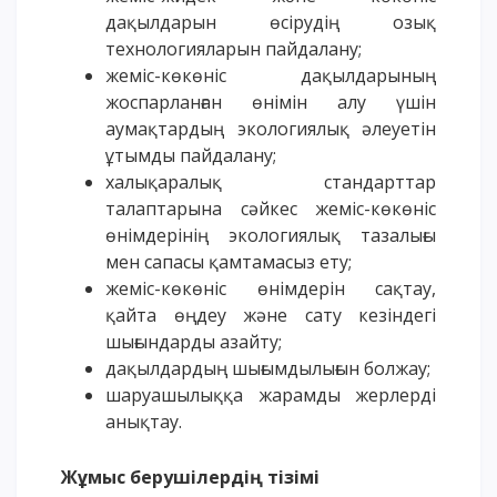
дақылдарын өсірудің озық
технологияларын пайдалану;
жеміс-көкөніс дақылдарының
жоспарланған өнімін алу үшін
аумақтардың экологиялық әлеуетін
ұтымды пайдалану;
халықаралық стандарттар
талаптарына сәйкес жеміс-көкөніс
өнімдерінің экологиялық тазалығы
мен сапасы қамтамасыз ету;
жеміс-көкөніс өнімдерін сақтау,
қайта өңдеу және сату кезіндегі
шығындарды азайту;
дақылдардың шығымдылығын болжау;
шаруашылыққа жарамды жерлерді
анықтау.
Жұмыс берушілердің тізімі