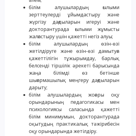
әлем;
білім алушылардың ғылыми
зерттеулерді ұйымдастыру және
жүргізу дағдыларын игеруі және
докторантурада ғылыми жұмысты
жалғастыру үшін қажетті негіз алуы;
білім алушылардың өзін-өзі
жетілдіруге және өзін-өзі дамытуға
қажеттілігін тұжырымдау, барлық
белсенді тіршілік әрекеті барысында
жаңа білімді өз бетінше
шығармашылық меңгеру дағдыларын
дарыту;
білім алушылардың жоғары оқу
орындарының педагогикасы мен
психологиясы саласында қажетті
білім минимумын, докторантурада
оқытудың практикалық тәжірибесін
оқу орындарында жетілдіру.