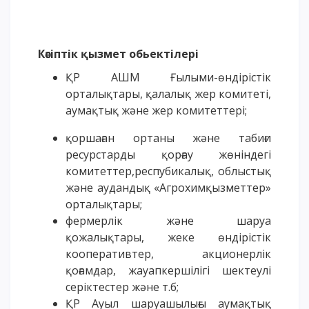
Кәсіптік қызмет обьектілері
ҚР АШМ Ғылыми-өндірістік
орталықтары, қалалық жер комитеті,
аумақтық және жер комитеттері;
қоршаған ортаны және табиғи
ресурстарды қорғау жөніндегі
комитеттер,респубикалық, облыстық
және аудандық «Агрохимқызметтер»
орталықтары;
фермерлік және шаруа
қожалықтары, жеке өндірістік
кооперативтер, акционерлік
қоғамдар, жауапкершілігі шектеулі
серіктестер және т.б;
ҚР Ауыл шаруашылығы аумақтық