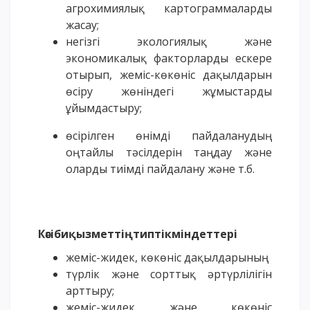
агрохимиялық картограммаларды
жасау;
негізгі экологиялық және
экономикалық факторларды ескере
отырып, жеміс-көкөніс дақылдарын
өсіру жөніндегі жұмыстарды
ұйымдастыру;
өсірілген өнімді пайдаланудың
оңтайлы тәсілдерін таңдау және
оларды тиімді пайдалану және т.б.
Кәсібиқызметтіңтиптікміндеттері
жеміс-жидек, көкөніс дақылдарының
түрлік және сорттық әртүрлілігін
арттыру;
жеміс-жидек және көкөніс