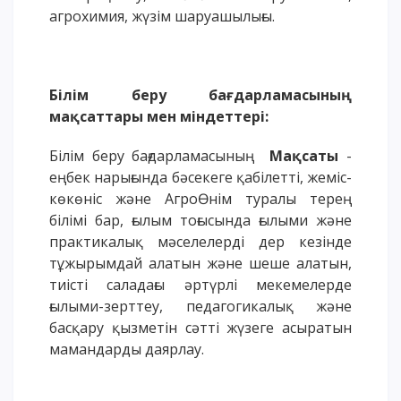
агрохимия, жүзім шаруашылығы.
Үндеу сөздері
АССА халықаралық бағдарламасы
Жатақхана және тұрғылықты мекен
Білім беру бағдарламасының
Кампусқа саяхат
мақсаттары мен міндеттері:
International studying
METU Courses
Білім беру бағдарламасының
Мақсаты
-
еңбек нарығында бәсекеге қабілетті, жеміс-
көкөніс және АгроӨнім туралы терең
БІЛІМ БЕРУ БАҒДАРЛАМАЛАРЫ
білімі бар, ғылым тоғысында ғылыми және
практикалық мәселелерді дер кезінде
Колледж
тұжырымдай алатын және шеше алатын,
Бакалавриат
тиісті саладағы әртүрлі мекемелерде
Магистратура
ғылыми-зерттеу, педагогикалық және
Докторантура
басқару қызметін сәтті жүзеге асыратын
Екінші жоғары білім
мамандарды даярлау.
Қашықтықтан оқыту технологиялары