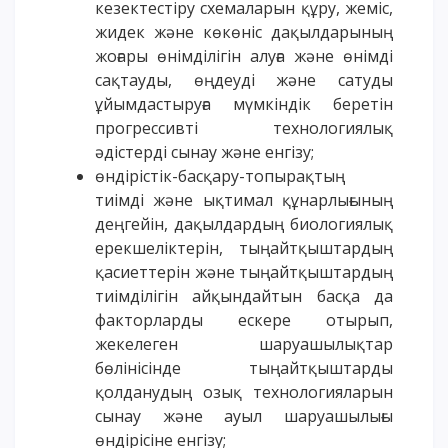
кезектестіру схемаларын құру, жеміс,
жидек және көкөніс дақылдарының
жоғары өнімділігін алуға және өнімді
сақтауды, өңдеуді және сатуды
ұйымдастыруға мүмкіндік беретін
прогрессивті технологиялық
әдістерді сынау және енгізу;
өндірістік-басқару-топырақтың
тиімді және ықтимал құнарлығының
деңгейін, дақылдардың биологиялық
ерекшеліктерін, тыңайтқыштардың
қасиеттерін және тыңайтқыштардың
тиімділігін айқындайтын басқа да
факторларды ескере отырып,
жекелеген шаруашылықтар
бөлінісінде тыңайтқыштарды
қолданудың озық технологияларын
сынау және ауыл шаруашылығы
өндірісіне енгізу;