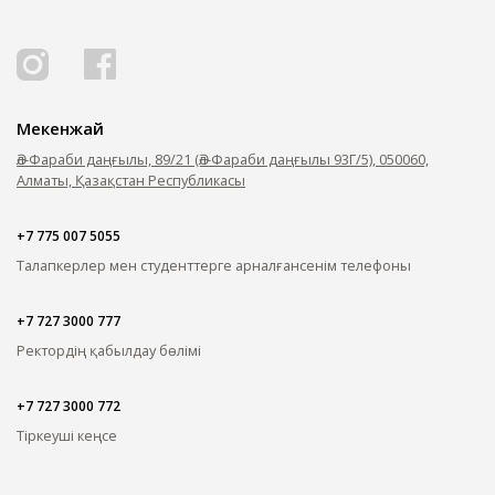
Мекенжай
Әл-Фараби даңғылы, 89/21 (Әл-Фараби даңғылы 93Г/5), 050060,
Алматы, Қазақстан Республикасы
+7 775 007 5055
Талапкерлер мен студенттерге арналған
сенім телефоны
+7 727 3000 777
Ректордің қабылдау бөлімі
+7 727 3000 772
Тіркеуші кеңсе