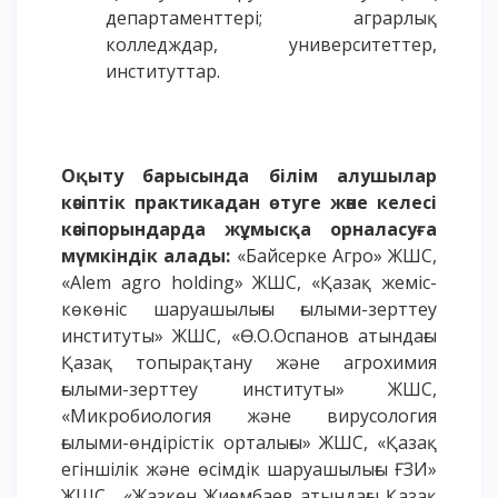
департаменттері; аграрлық
колледждар, университеттер,
институттар.
Оқыту барысында білім алушылар
кәсіптік практикадан өтуге және келесі
кәсіпорындарда жұмысқа орналасуға
мүмкіндік алады:
«Байсерке Агро» ЖШС,
«Alem agro holding» ЖШС, «Қазақ жеміс-
көкөніс шаруашылығы ғылыми-зерттеу
институты» ЖШС, «Ө.О.Оспанов атындағы
Қазақ топырақтану және агрохимия
ғылыми-зерттеу институты» ЖШС,
«Микробиология және вирусология
ғылыми-өндірістік орталығы» ЖШС, «Қазақ
егіншілік және өсімдік шаруашылығы ҒЗИ»
ЖШС, «Жазкен Жиембаев атындағы Қазақ