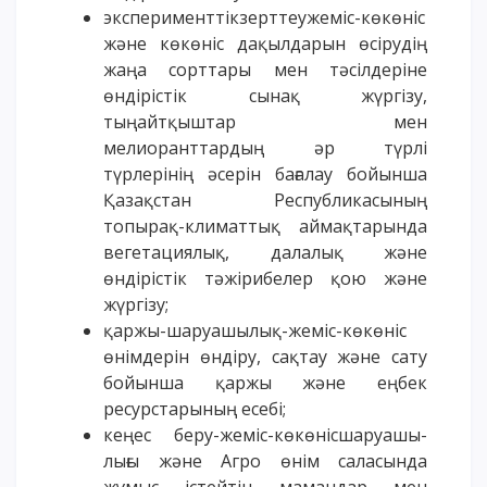
эксперименттікзерттеужеміс-көкөніс
және көкөніс дақылдарын өсірудің
жаңа сорттары мен тәсілдеріне
өндірістік сынақ жүргізу,
тыңайтқыштар мен
мелиоранттардың әр түрлі
түрлерінің әсерін бағалау бойынша
Қазақстан Республикасының
топырақ-климаттық аймақтарында
вегетациялық, далалық және
өндірістік тәжірибелер қою және
жүргізу;
қаржы-шаруашылық-жеміс-көкөніс
өнімдерін өндіру, сақтау және сату
бойынша қаржы және еңбек
ресурстарының есебі;
кеңес беру-жеміс-көкөнісшаруашы-
лығы және Агро өнім саласында