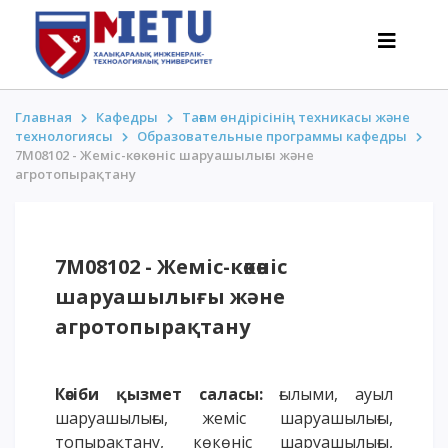
Главная
Кафедры
Тағам өндірісінің техникасы және
технологиясы
Образовательные программы кафедры
7M08102 - Жеміс-көкөніс шаруашылығы және
ТАЛАПКЕРЛЕР
агротопырақтану
Оқуға түсу сценарийлері-2026
Барлығы қабылдау туралы
7M08102 - Жеміс-көкөніс
Гранттар
шаруашылығы және
АнтиОлимпиада
агротопырақтану
Оқу ақысы
Жеңілдіктер
50 баллдан төмен / ҰБТ-сыз
Кәсіби қызмет саласы:
ғылыми, ауыл
шаруашылығы, жеміс шаруашылығы,
ҚЫЗЫҚТЫ
топырақтану, көкөніс шаруашылығы,