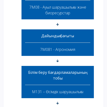
7M08 - Ауыл шаруашылығы және
биоресурстар
Дайындық бағыты
7M081 - Агрономия
Білім беру бағдарламаларының
тобы
M131 – Өсімдік шаруашылығы