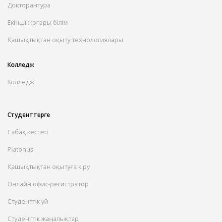
Докторантура
Екінші жоғары білім
Қашықтықтан оқыту технологиялары
Колледж
Колледж
Студенттерге
Сабақ кестесі
Platonus
Қашықтықтан оқытуға кіру
Онлайн офис-регистратор
Студенттік үй
Студенттік жаңалықтар