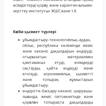
өсімдіктерді қорғау және карантин ғылыми-
зерттеу институты» ЖШСжәне т.б.
Кәсіби қызмет түрлері
ұйымдастыру-технологиялық-аудан,
облыс, республика көлемінде жеміс
және көкөніс дақылдарын өндіруді,
отырғызатын материалмен
қамтамасыз етуді, өнімдерді
сақтауды, қайта өңдеуді және
өткізуді, агрохимиялық қызметті
және топырақ жұмыстарын
ұйымдастыру;
өндірістік-басқару-көкөніс шаруашы-
лығында, жеміс питомнигінде және
қорғалған топырақта дақылдарды