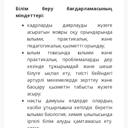
ОҚУ АҚЫСЫН ТӨЛЕУ
Білім беру бағдарламасының
міндеттері:
кадрларды даярлауды жүзеге
асыратын жоғары оқу орындарында
ғылыми, практикалық және
педагогикалық қызметті орындау;
ғылым тоғысында ғылыми және
практикалық проблемаларды дер
кезінде тұжырымдай және шеше
білуге ықпал ету, тиісті бейіндегі
әртүрлі мекемелерде зерттеу және
басқару қызметін табысты жүзеге
асыру;
нақты дамушы елдерде олардың
кәсіби ұтқырлығына кепілдік беретін
ғылыми биология, химия қиылысында
іргелі білім алуды қамтамасыз ету.