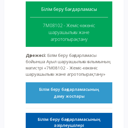
Білім беру бағдарламасы
7M08102 - Жеміс-көкөніс
шаруашылығы және
агротопырақтану
Дәрежесі:
Білім беру бағдарламасы
бойынша Ауыл шаруашылығы ғылымының
магистрі «7M08102 - Жеміс-көкөніс
шаруашылығы және агротопырақтану»
Білім беру бағдарламасының
даму жоспары
Білім беру бағдарламасының
әзірлеушілері