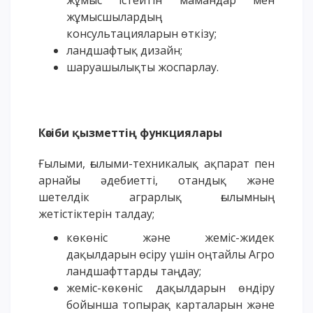
жұмыс істейтін мамандар мен
жұмысшылардың
консультацияларын өткізу;
ландшафтық дизайн;
шаруашылықты жоспарлау.
Кәсіби қызметтің функциялары
Ғылыми, ғылыми-техникалық ақпарат пен
арнайы әдебиетті, отандық және
шетелдік аграрлық ғылымның
жетістіктерін талдау;
көкөніс және жеміс-жидек
дақылдарын өсіру үшін оңтайлы Агро
ландшафттарды таңдау;
жеміс-көкөніс дақылдарын өндіру
бойынша топырақ карталарын және