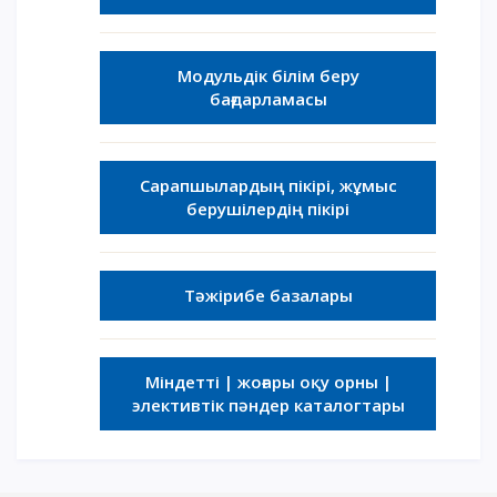
Модульдік білім беру
бағдарламасы
Сарапшылардың пікірі, жұмыс
берушілердің пікірі
Тәжірибе базалары
Міндетті | жоғары оқу орны |
элективтік пәндер каталогтары