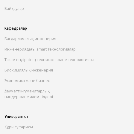
Байқаулар
Кафедралар
Бағдарламалық инженерия
Инженериядағы smart технологиялар
Тағам өндірісінің техникасы және технологиясы
Биохимиялық инженерия
Экономика және бизнес
Әлеуметтік-гуманитарлық
пәндер және әлем тілдері
Университет
Құрылу тарихы