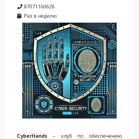
87071160626
Напутствие
Раз в неделю
Международная программа АССА
Проживание и общежития
Кампус-тур
International studying
METU Courses
ОБРАЗОВАТЕЛЬНЫЕ ПРОГРАММЫ
Колледж
Бакалавриат
Магистратура
Докторантура
Второе высшее
Очное с применением дистанционных технологий
CyberHands
– клуб по обеспечению