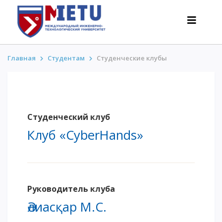
Главная
Студентам
Студенческие клубы
АБИТУРИЕНТАМ
Сценарии поступления-2026
Студенческий клуб
Все о поступлении
Клуб «CyberHands»
Гранты
АнтиОлимпиада
Стоимость обучения
Скидки и льготы
Меньше 50 баллов/Без ЕНТ
Руководитель клуба
Әлиасқар М.С.
ИНТЕРЕСНОЕ