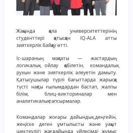
Үндеу сөздері
АССА халықаралық бағдарламасы
Жатақхана және тұрғылықты мекен
Жақында қала университеттерінің
Кампусқа саяхат
студенттері қатысқан IQ-ALA атты
International studying
зияткерлік байқау өтті.
METU Courses
Іс-шараның мақсаты — жастардың
логикалық ойлау қабілетін, командалық
БІЛІМ БЕРУ БАҒДАРЛАМАЛАРЫ
рухын және зияткерлік әлеуетін дамыту.
Қатысушылар түрлі бағыттарда жарысқа
Колледж
түсті: нақты ғылымдардан бастап, жалпы
Бакалавриат
білім, блиц-викториналар мен
Магистратура
аналитикалық тапсырмалар.
Докторантура
Екінші жоғары білім
Командалар жоғары дайындық деңгейін,
Қашықтықтан оқыту технологиялары
жеңіске деген ұмтылысты және уақыт
шектеулігі жағдайында үйлесімді жұмыс