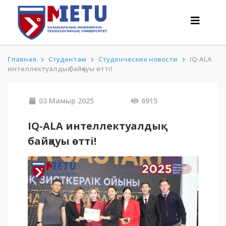
Главная
Студентам
Студенческие новости
IQ-ALA
интеллектуалдық байқауы өтті!
ТАЛАПКЕРЛЕР
03 Мамыр 2025
6915
Оқуға түсу сценарийлері-2026
Барлығы қабылдау туралы
IQ-ALA интеллектуалдық
Гранттар
байқауы өтті!
АнтиОлимпиада
Оқу ақысы
Жеңілдіктер
50 баллдан төмен / ҰБТ-сыз
ҚЫЗЫҚТЫ