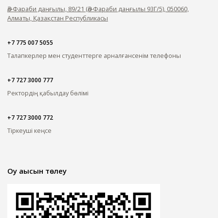
Әл-Фараби даңғылы, 89/21 (Әл-Фараби даңғылы 93Г/5), 050060,
Алматы, Қазақстан Республикасы
+7 775 007 5055
Талапкерлер мен студенттерге арналған
сенім телефоны
+7 727 3000 777
Ректордің қабылдау бөлімі
+7 727 3000 772
Тіркеуші кеңсе
Оқу ақысын төлеу