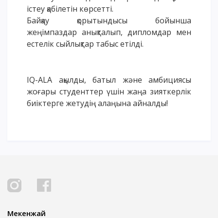
істеу қабілетін көрсетті.
ОҚУ АҚЫСЫН ТӨЛЕУ
Байқау қорытындысы бойынша
жеңімпаздар анықталып, дипломдар мен
естелік сыйлықтар табыс етілді.
IQ-ALA ақылды, батыл және амбициясы
жоғары студенттер үшін жаңа зияткерлік
биіктерге жетудің алаңына айналды!
Мекенжай