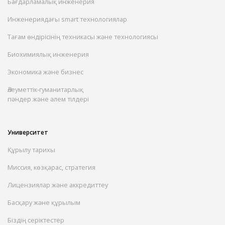
Бағдарламалық инженерия
Инженериядағы smart технологиялар
Тағам өндірісінің техникасы және технологиясы
Биохимиялық инженерия
Экономика және бизнес
Әлеуметтік-гуманитарлық
пәндер және әлем тілдері
Университет
Құрылу тарихы
Миссия, көзқарас, стратегия
Лицензиялар және аккредиттеу
Басқару және құрылым
Біздің серіктестер