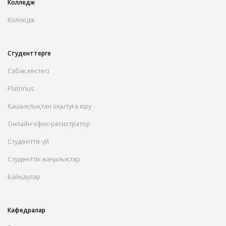
Колледж
Колледж
Студенттерге
Сабақ кестесі
Platonus
Қашықтықтан оқытуға кіру
Онлайн офис-регистратор
Студенттік үй
Студенттік жаңалықтар
Байқаулар
Кафедралар