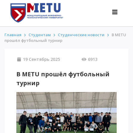
Главная
Студентам
Студенческие новости
В METU
прошёл футбольный турнир
АБИТУРИЕНТАМ
19 Сентябрь 2025
6913
Сценарии поступления-2026
Все о поступлении
В METU прошёл футбольный
Гранты
турнир
АнтиОлимпиада
Стоимость обучения
Скидки и льготы
Меньше 50 баллов/Без ЕНТ
ИНТЕРЕСНОЕ