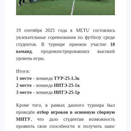
Напутствие
Международная программа АССА
Проживание и общежития
19 сентября 2025 года в METU состоялись
Кампус-тур
увлекательные соревнования по футболу среди
International studying
студентов. В турнире приняли участие
18
METU Courses
команд
, продемонстрировавших высокий
уровень игры.
ОБРАЗОВАТЕЛЬНЫЕ ПРОГРАММЫ
Итоги:
1 место
– команда
ТУР-25-1.3к
Колледж
2 место
– команда
ИИТЭ-25-1к
Бакалавриат
3 место
– команда
ИИТЭ-25-1р
Магистратура
Докторантура
Кроме того, в рамках данного турнира был
Второе высшее
проведён
отбор игроков в основную сборную
МИТУ
, что дало студентам возможность
Очное с применением дистанционных технологий
проявить свои способности и получить шанс