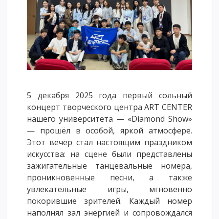
Напутствие
Международная программа АССА
Проживание и общежития
Кампус-тур
International studying
METU Courses
5 декабря 2025 года первый сольный
концерт творческого центра ART CENTER
ОБРАЗОВАТЕЛЬНЫЕ ПРОГРАММЫ
нашего университета — «Diamond Show»
— прошёл в особой, яркой атмосфере.
Колледж
Этот вечер стал настоящим праздником
Бакалавриат
искусства: на сцене были представлены
Магистратура
зажигательные танцевальные номера,
Докторантура
проникновенные песни, а также
Второе высшее
увлекательные игры, мгновенно
покорившие зрителей. Каждый номер
Очное с применением дистанционных технологий
наполнял зал энергией и сопровождался