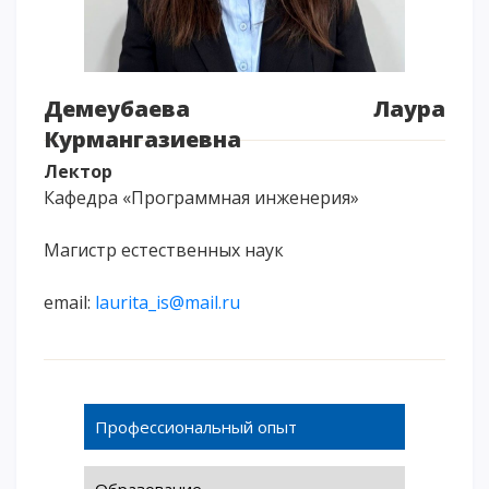
Напутствие
Международная программа АССА
Проживание и общежития
Демеубаева Лаура
Кампус-тур
Курмангазиевна
International studying
Лектор
METU Courses
Кафедра «Программная инженерия»
Магистр естественных наук
ОБРАЗОВАТЕЛЬНЫЕ ПРОГРАММЫ
Колледж
email:
laurita_is@mail.ru
Бакалавриат
Магистратура
Докторантура
Второе высшее
Профессиональный опыт
Очное с применением дистанционных технологий
Образование