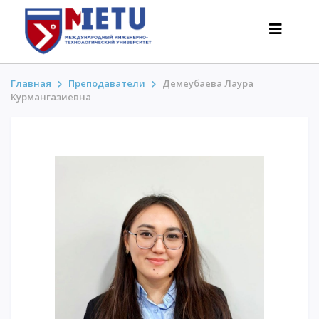
Главная
Преподаватели
Демеубаева Лаура
Курмангазиевна
АБИТУРИЕНТАМ
Сценарии поступления-2026
Все о поступлении
Гранты
АнтиОлимпиада
Стоимость обучения
Скидки и льготы
Меньше 50 баллов/Без ЕНТ
ИНТЕРЕСНОЕ