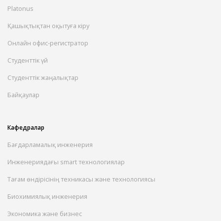
Platonus
Қашықтықтан оқытуға кіру
Онлайн офис-регистратор
Студенттік үй
Студенттік жаңалықтар
Байқаулар
Кафедралар
Бағдарламалық инженерия
Инженериядағы smart технологиялар
Тағам өндірісінің техникасы және технологиясы
Биохимиялық инженерия
Экономика және бизнес