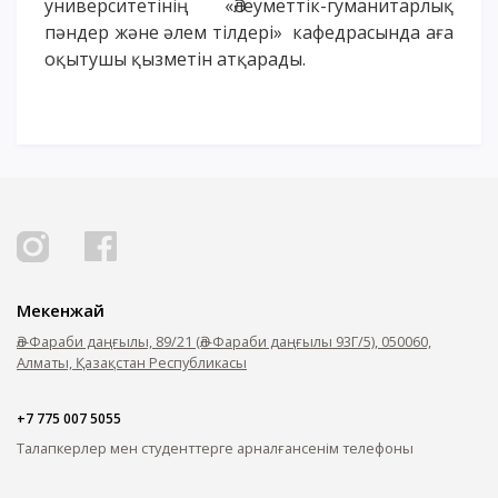
университетінің «Әлеуметтік-гуманитарлық
пәндер және әлем тілдері» кафедрасында аға
оқытушы қызметін атқарады.
Мекенжай
Әл-Фараби даңғылы, 89/21 (Әл-Фараби даңғылы 93Г/5), 050060,
Алматы, Қазақстан Республикасы
+7 775 007 5055
Талапкерлер мен студенттерге арналған
сенім телефоны