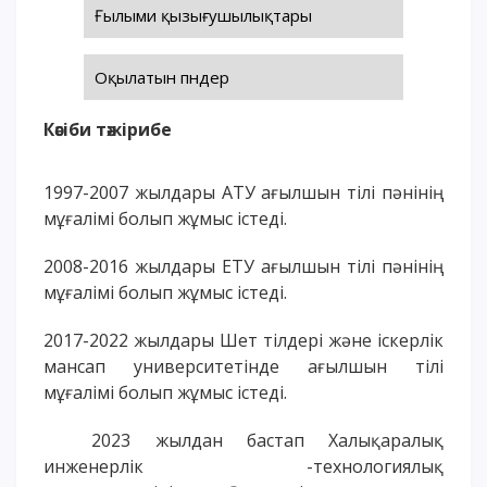
Ғылыми қызығушылықтары
ОҚУ АҚЫСЫН ТӨЛЕУ
Оқылатын пәндер
Кәсіби тәжірибе
1997-2007 жылдары АТУ ағылшын тілі пәнінің
мұғалімі болып жұмыс істеді.
2008-2016 жылдары ЕТУ ағылшын тілі пәнінің
мұғалімі болып жұмыс істеді.
2017-2022 жылдары Шет тілдері және іскерлік
мансап университетінде ағылшын тілі
мұғалімі болып жұмыс істеді.
2023 жылдан бастап Халықаралық
инженерлік -технологиялық