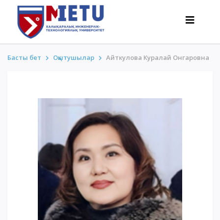
Басты бет
Оқытушылар
Айткулова Куралай Онгаровна
ТАЛАПКЕРЛЕР
Оқуға түсу сценарийлері-2026
Барлығы қабылдау туралы
Гранттар
АнтиОлимпиада
Оқу ақысы
Жеңілдіктер
50 баллдан төмен / ҰБТ-сыз
ҚЫЗЫҚТЫ