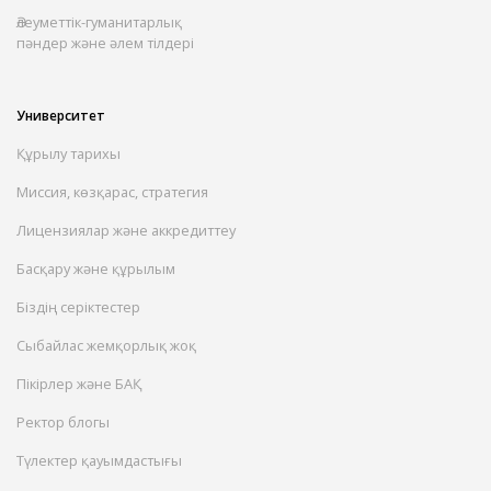
Әлеуметтік-гуманитарлық
пәндер және әлем тілдері
Университет
Құрылу тарихы
Миссия, көзқарас, стратегия
Лицензиялар және аккредиттеу
Басқару және құрылым
Біздің серіктестер
Сыбайлас жемқорлық жоқ
Пікірлер және БАҚ
Ректор блогы
Түлектер қауымдастығы