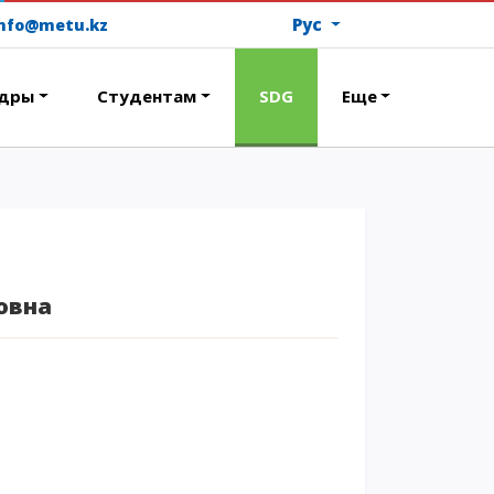
Рус
info@metu.kz
дры
Студентам
SDG
Еще
ОПЛАТИТЬ ОБУЧЕНИЕ
овна