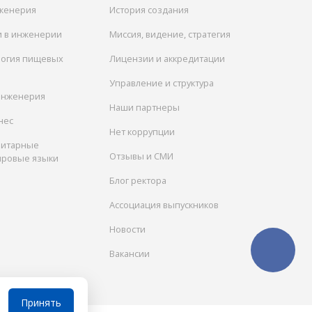
женерия
История создания
и в инженерии
Миссия, видение, стратегия
логия пищевых
Лицензии и аккредитации
Управление и структура
инженерия
Наши партнеры
нес
Нет коррупции
нитарные
Отзывы и СМИ
ировые языки
Блог ректора
Ассоциация выпускников
Новости
Вакансии
Принять