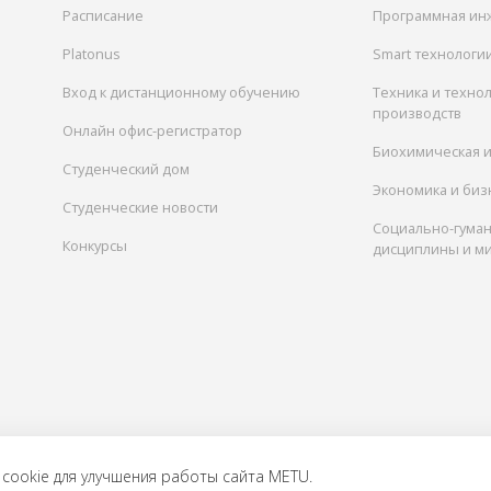
Расписание
Программная ин
Platonus
Smart технологи
Вход к дистанционному обучению
Техника и техно
производств
Онлайн офис-регистратор
Биохимическая 
Студенческий дом
Экономика и биз
Студенческие новости
Социально-гума
Конкурсы
дисциплины и м
cookie для улучшения работы сайта METU.