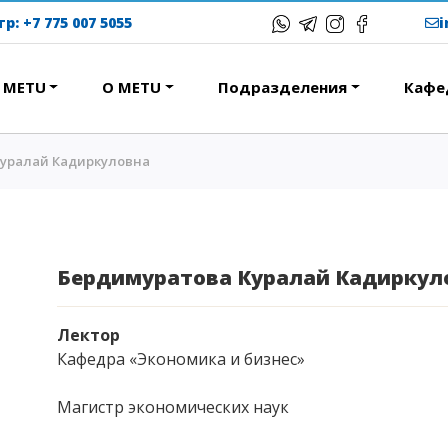
тр:
+7 775 007 5055
в METU
О METU
Подразделения
Кафе
Куралай Кадиркуловна
ЕРЕСНОЕ
ОБРАЗОВАТЕЛЬНЫЕ
ПРОГРАММЫ
ствие
Колледж
народная программа АССА
Бакалавриат
Бердимуратова Куралай Кадиркул
вание и общежития
Магистратура
с-тур
Докторантура
Лектор
ational studying
Кафедра «Экономика и бизнес»
Второе высшее
Courses
Очное с применением
Магистр экономических наук
дистанционных технологий