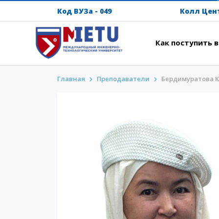
Код ВУЗа - 049
Колл Цен
Как поступить 
Главная
Преподаватели
Бердимуратова 
АБИТУРИЕНТАМ
ИНТ
Сценарии поступления-2026
Напут
Все о поступлении
Между
Гранты
Прожи
АнтиОлимпиада
Кампу
Стоимость обучения
Intern
Скидки и льготы
METU 
Меньше 50 баллов/Без ЕНТ