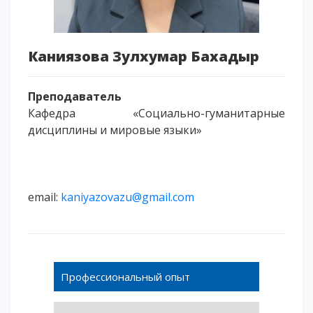
Напутствие
Международная программа АССА
Каниязова Зулхумар Бахадыр
Проживание и общежития
Кампус-тур
Преподаватель
International studying
Кафедра «Социально-гуманитарные
METU Courses
дисциплины и мировые языки»
ОБРАЗОВАТЕЛЬНЫЕ ПРОГРАММЫ
Колледж
email:
kaniyazovazu@gmail.com
Бакалавриат
Магистратура
Докторантура
Второе высшее
Профессиональный опыт
Очное с применением дистанционных технологий