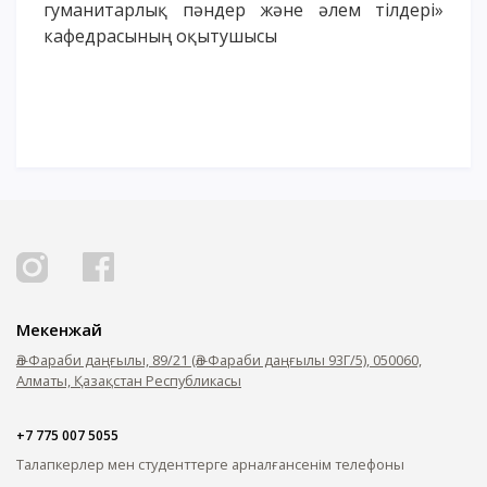
гуманитарлық пәндер және әлем тілдері»
кафедрасының оқытушысы
Мекенжай
Әл-Фараби даңғылы, 89/21 (Әл-Фараби даңғылы 93Г/5), 050060,
Алматы, Қазақстан Республикасы
+7 775 007 5055
Талапкерлер мен студенттерге арналған
сенім телефоны