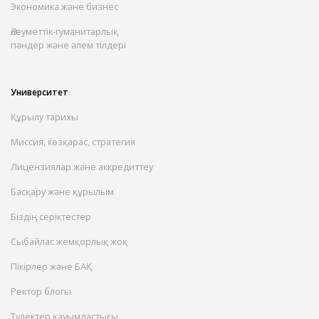
Экономика және бизнес
Әлеуметтік-гуманитарлық
пәндер және әлем тілдері
Университет
Құрылу тарихы
Миссия, көзқарас, стратегия
Лицензиялар және аккредиттеу
Басқару және құрылым
Біздің серіктестер
Сыбайлас жемқорлық жоқ
Пікірлер және БАҚ
Ректор блогы
Түлектер қауымдастығы