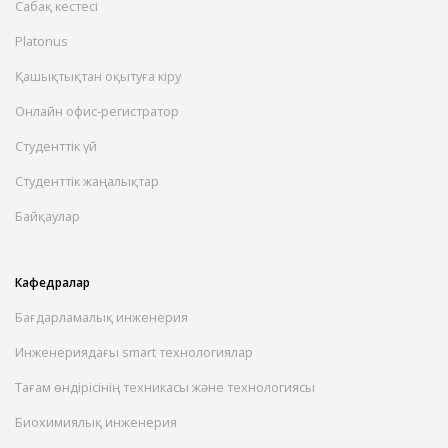
Сабақ кестесі
Platonus
Қашықтықтан оқытуға кіру
Онлайн офис-регистратор
Студенттік үй
Студенттік жаңалықтар
Байқаулар
Кафедралар
Бағдарламалық инженерия
Инженериядағы smart технологиялар
Тағам өндірісінің техникасы және технологиясы
Биохимиялық инженерия