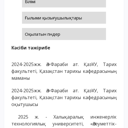
Білімі
ОҚУ АҚЫСЫН ТӨЛЕУ
Ғылыми қызығушылықтары
Оқылатын пәндер
Кәсіби тәжірибе
2024-2025жж. Әл-Фараби ат. ҚазҰУ, Тарих
факультеті, Қазақстан тарихы кафедрасының
маманы
2024-2025жж. Әл-Фараби ат. ҚазҰУ, Тарих
факультеті, Қазақстан тарихы кафедрасының
оқытушысы
2025 ж. - Халықаралық инженерлік
технологиялық университеті, «Әлеуметтік-