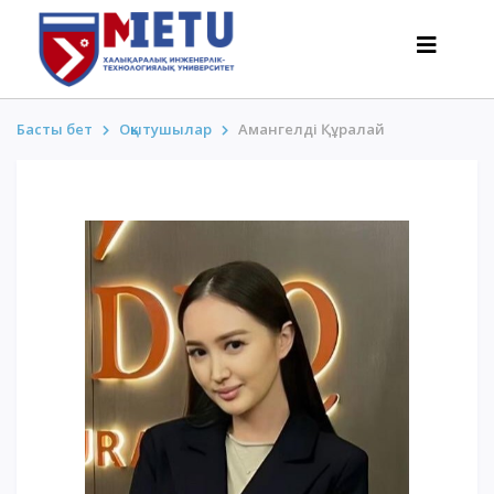
Басты бет
Оқытушылар
Амангелді Құралай
ТАЛАПКЕРЛЕР
Оқуға түсу сценарийлері-2026
Барлығы қабылдау туралы
Гранттар
АнтиОлимпиада
Оқу ақысы
Жеңілдіктер
50 баллдан төмен / ҰБТ-сыз
ҚЫЗЫҚТЫ