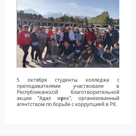
Напутствие
Международная программа АССА
Проживание и общежития
Кампус-тур
International studying
METU Courses
ОБРАЗОВАТЕЛЬНЫЕ ПРОГРАММЫ
5 октября студенты колледжа с
Колледж
преподавателями участвовали в
Бакалавриат
Республиканской благотворительной
акции "Адал жүрек", организованный
Магистратура
агентством по борьбе с коррупцией в РК.
Докторантура
Второе высшее
Очное с применением дистанционных технологий