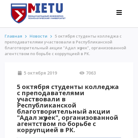
Главная
Новости
5 октября студенты колледжа с
преподавателями участвовали в Республиканской
благотворительный акции "Адал жүрек", организованной
АБИТУРИЕНТАМ
агентством по борьбе с коррупцией в РК.
Сценарии поступления-2026
5 октября 2019
7063
Все о поступлении
Гранты
5 октября студенты колледжа
АнтиОлимпиада
с преподавателями
участвовали в
Стоимость обучения
Республиканской
Скидки и льготы
благотворительный акции
"Адал жүрек", организованной
Меньше 50 баллов/Без ЕНТ
агентством по борьбе с
коррупцией в РК.
ИНТЕРЕСНОЕ