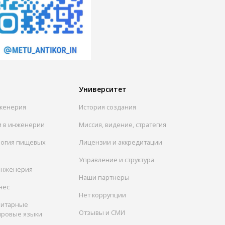
Университет
женерия
История создания
и в инженерии
Миссия, видение, стратегия
логия пищевых
Лицензии и аккредитации
Управление и структура
инженерия
Наши партнеры
нес
Нет коррупции
нитарные
Отзывы и СМИ
ировые языки