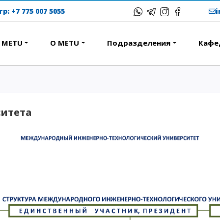
тр:
+7 775 007 5055
в METU
О METU
Подразделения
Кафе
ЕРЕСНОЕ
ОБРАЗОВАТЕЛЬНЫЕ
ПРОГРАММЫ
ствие
ситета
Колледж
народная программа АССА
Бакалавриат
вание и общежития
Магистратура
с-тур
Докторантура
ational studying
Второе высшее
Courses
Очное с применением
дистанционных технологий