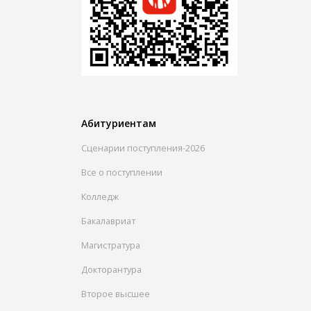
Абитуриентам
Сценарии поступления-2026
Все о поступлении
Колледж
Бакалавриат
Магистратура
Докторантура
Второе высшее