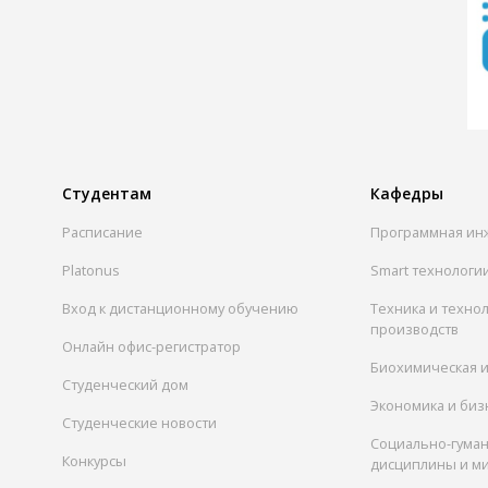
Студентам
Кафедры
Расписание
Программная ин
Platonus
Smart технологи
Вход к дистанционному обучению
Техника и техно
производств
Онлайн офис-регистратор
Биохимическая 
Студенческий дом
Экономика и биз
Студенческие новости
Социально-гума
Конкурсы
дисциплины и м