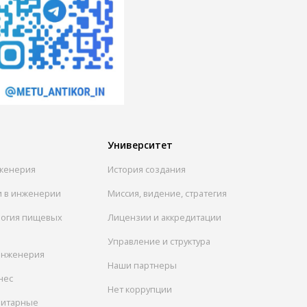
Университет
женерия
История создания
и в инженерии
Миссия, видение, стратегия
логия пищевых
Лицензии и аккредитации
Управление и структура
инженерия
Наши партнеры
нес
Нет коррупции
нитарные