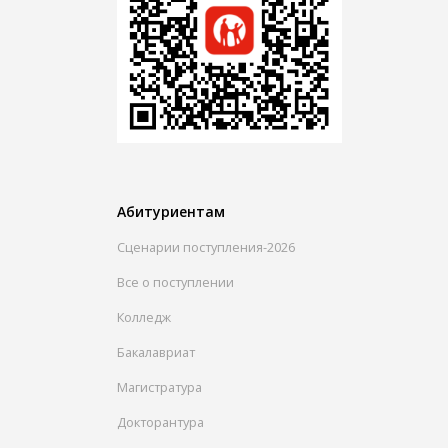
Абитуриентам
Сценарии поступления-2026
Все о поступлении
Колледж
Бакалавриат
Магистратура
Докторантура