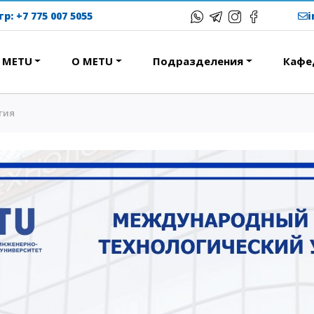
тр:
+7 775 007 5055
в METU
О METU
Подразделения
Кафе
гия
ЕРЕСНОЕ
ОБРАЗОВАТЕЛЬНЫЕ
ПРОГРАММЫ
ствие
Колледж
народная программа АССА
Бакалавриат
вание и общежития
Магистратура
с-тур
Докторантура
ational studying
Второе высшее
Courses
Очное с применением
дистанционных технологий