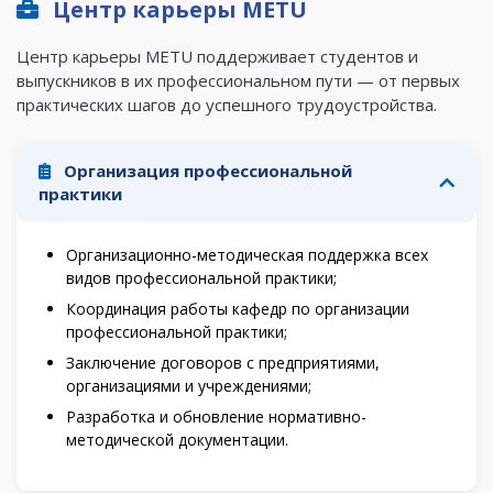
Центр карьеры METU
ИНТЕРЕСНОЕ
Центр карьеры METU поддерживает студентов и
выпускников в их профессиональном пути — от первых
Напутствие
практических шагов до успешного трудоустройства.
Международная программа АССА
Проживание и общежития
Организация профессиональной
практики
Кампус-тур
International studying
Организационно-методическая поддержка всех
METU Courses
видов профессиональной практики;
Координация работы кафедр по организации
профессиональной практики;
ОБРАЗОВАТЕЛЬНЫЕ ПРОГРАММЫ
Заключение договоров с предприятиями,
Колледж
организациями и учреждениями;
Разработка и обновление нормативно-
Бакалавриат
методической документации.
Магистратура