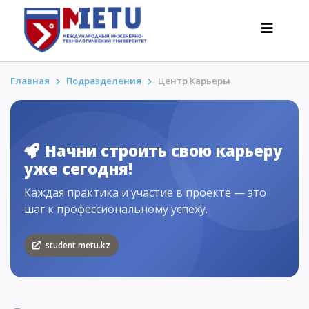
Главная
Подразделения
Центр Карьеры
АБИТУРИЕНТАМ
Сценарии поступления-2026
Начни строить свою карьеру
уже сегодня!
Все о поступлении
Каждая практика и участие в проекте — это
Гранты
шаг к профессиональному успеху.
АнтиОлимпиада
Стоимость обучения
student.metu.kz
Скидки и льготы
Меньше 50 баллов/Без ЕНТ