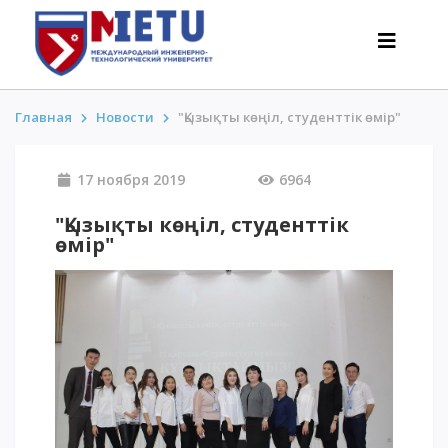
Главная
Новости
"Қызықты көңіл, студенттік өмір"
АБИТУРИЕНТАМ
17 ноября 2019
6964
Сценарии поступления-2026
"Қызықты көңіл, студенттік
Все о поступлении
өмір"
Гранты
АнтиОлимпиада
Стоимость обучения
Скидки и льготы
Меньше 50 баллов/Без ЕНТ
ИНТЕРЕСНОЕ