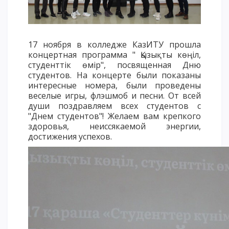
Напутствие
Международная программа АССА
17 ноября в колледже КазИТУ прошла
Проживание и общежития
концертная программа " Қызықты көңіл,
Кампус-тур
студенттік өмір", посвященная Дню
International studying
студентов. На концерте были показаны
интересные номера, были проведены
METU Courses
веселые игры, флэшмоб и песни. От всей
души поздравляем всех студентов с
"Днем студентов"! Желаем вам крепкого
ОБРАЗОВАТЕЛЬНЫЕ ПРОГРАММЫ
здоровья, неиссякаемой энергии,
достижения успехов.
Колледж
Бакалавриат
Магистратура
Докторантура
Второе высшее
Очное с применением дистанционных технологий