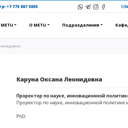
тр:
+7 775 007 5055
в METU
О METU
Подразделения
Кафе
Леонидовна
ЕРЕСНОЕ
ОБРАЗОВАТЕЛЬНЫЕ
ПРОГРАММЫ
ствие
Колледж
народная программа АССА
Бакалавриат
Каруна Оксана Леонидовна
вание и общежития
Магистратура
с-тур
Докторантура
Проректор по науке, инновационной политик
ational studying
Проректор по науке, инновационной политике 
Второе высшее
Courses
Очное с применением
PhD
дистанционных технологий