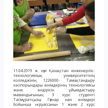
Напутствие
Международная программа АССА
Проживание и общежития
Кампус-тур
International studying
METU Courses
ОБРАЗОВАТЕЛЬНЫЕ ПРОГРАММЫ
Колледж
11.04.2019 ж. күні Қазақстан инженерлік-
Бакалавриат
технологиялық университетінің
Магистратура
колледжінің 1226000- Тамақтандыру
кәсіпорындары өнімдерінің технологиясы
Докторантура
және өндірісін ұйымдастыру
Второе высшее
мамандығының 3 курс студенті
Тасмұратқызы Гүлнар нан өнімдері
Очное с применением дистанционных технологий
бойынша «круассаны» 1 және 2 курс