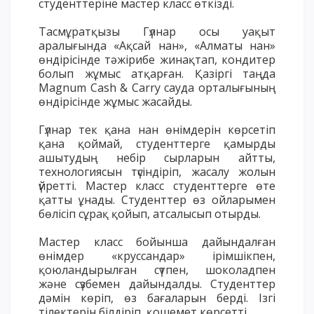
студенттеріне мастер класс өткізді.
ОПЛАТИТЬ ОБУЧЕНИЕ
Тасмұратқызы Гүлнар осы уақыт
аралығында «Ақсай нан», «Алматы нан»
өндірісінде тәжірибе жинақтап, кондитер
болып жұмыс атқарған. Қазіргі таңда
Magnum Cash & Carry сауда орталығының
өндірісінде жұмыс жасайды.
Гүлнар тек қана нан өнімдерін көрсетіп
қана қоймай, студенттерге қамырды
ашытудың небір сырларын айтты,
технологиясын түсіндіріп, жасалу жолын
үйретті. Мастер класс студенттерге өте
қатты ұнады. Студенттер өз ойларымен
бөлісіп сұрақ қойып, атсалысып отырды.
Мастер класс бойынша дайындалған
өнімдер «круссандар» ірімшікпен,
қоюландырылған сүтпен, шоколадпен
және сүзбемен дайындалды. Студенттер
дәмін көріп, өз бағаларын берді. Ізгі
тілектерін білдіріп, қошемет көрсетті.