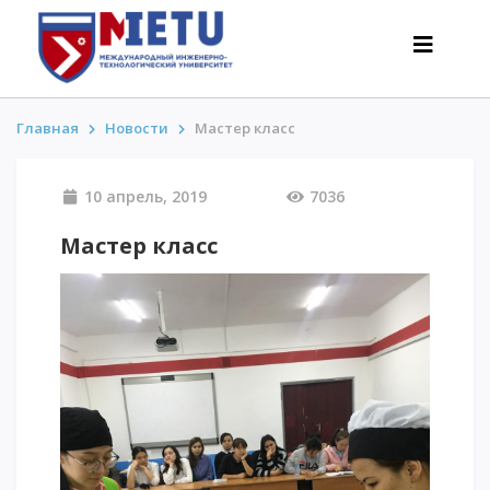
Главная
Новости
Мастер класс
АБИТУРИЕНТАМ
10 апрель, 2019
7036
Сценарии поступления-2026
Мастер класс
Все о поступлении
Гранты
АнтиОлимпиада
Стоимость обучения
Скидки и льготы
Меньше 50 баллов/Без ЕНТ
ИНТЕРЕСНОЕ